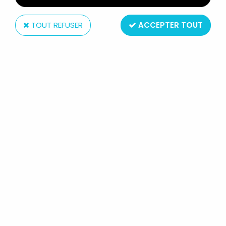
TOUT REFUSER
ACCEPTER TOUT
Atari
E.T. - ATARI 1982 - FLYER
PROMOTIONNEL (ANNONCE PUB)