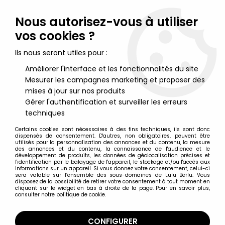
Lulu Berlu, la référence dans l'univers du jouet vintage en
France - Vente à l'international
Nous autorisez-vous à utiliser
vos cookies ?
0
Ils nous seront utiles pour :
Améliorer l'interface et les fonctionnalités du site
Mesurer les campagnes marketing et proposer des
Accueil
>
E.T. l'Extra-Terrestre
>
E.T. Merchandising
>
E.T. - ATARI
1982 - Flyer Promotionnel (Annonce Pub)
mises à jour sur nos produits
Gérer l'authentification et surveiller les erreurs
techniques
Certains cookies sont nécessaires à des fins techniques, ils sont donc
dispensés de consentement. D'autres, non obligatoires, peuvent être
utilisés pour la personnalisation des annonces et du contenu, la mesure
des annonces et du contenu, la connaissance de l'audience et le
développement de produits, les données de géolocalisation précises et
l'identification par le balayage de l'appareil, le stockage et/ou l'accès aux
informations sur un appareil. Si vous donnez votre consentement, celui-ci
sera valable sur l’ensemble des sous-domaines de Lulu Berlu. Vous
disposez de la possibilité de retirer votre consentement à tout moment en
cliquant sur le widget en bas à droite de la page. Pour en savoir plus,
consulter notre politique de cookie.
CONFIGURER