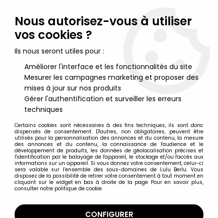
Lulu Berlu, la référence dans l'univers du jouet vintage en
France - Vente à l'international
Nous autorisez-vous à utiliser
vos cookies ?
0
Ils nous seront utiles pour :
Améliorer l'interface et les fonctionnalités du site
Mesurer les campagnes marketing et proposer des
Accueil
>
E.T. l'Extra-Terrestre
>
E.T. Merchandising
>
E.T. -
Universal Studios E.T badge E.T et Elliot vélo
mises à jour sur nos produits
Gérer l'authentification et surveiller les erreurs
techniques
Certains cookies sont nécessaires à des fins techniques, ils sont donc
dispensés de consentement. D'autres, non obligatoires, peuvent être
utilisés pour la personnalisation des annonces et du contenu, la mesure
des annonces et du contenu, la connaissance de l'audience et le
développement de produits, les données de géolocalisation précises et
l'identification par le balayage de l'appareil, le stockage et/ou l'accès aux
informations sur un appareil. Si vous donnez votre consentement, celui-ci
sera valable sur l’ensemble des sous-domaines de Lulu Berlu. Vous
disposez de la possibilité de retirer votre consentement à tout moment en
cliquant sur le widget en bas à droite de la page. Pour en savoir plus,
consulter notre politique de cookie.
CONFIGURER