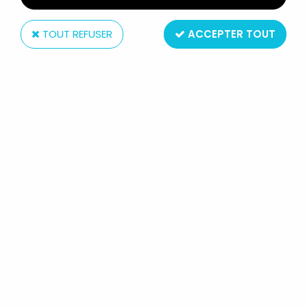
TOUT REFUSER
ACCEPTER TOUT
Universal Studios
E.T. - UNIVERSAL STUDIOS E.T
BADGE E.T ET ELLIOT VÉLO
Réf. :
REF7668
Type : Badge
Matière : Métal / plastique
Taille : 3,5 cm