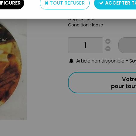
FIGURER
TOUT REFUSER
ACCEPTER T
Taille : 6 cm
Année : 1982
Origine : USA
Condition : loose
Article non disponible - S
Votr
pour to