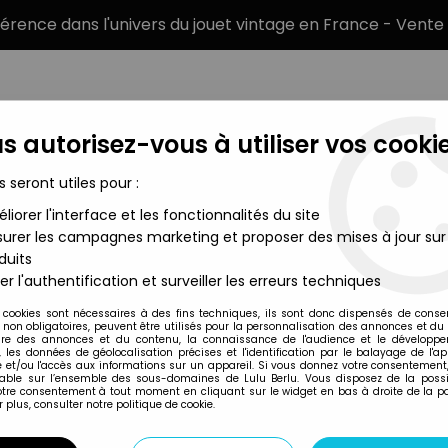
éférence dans l'univers du jouet vintage en France - Vente 
s autorisez-vous à utiliser vos cookie
s seront utiles pour :
liorer l'interface et les fonctionnalités du site
MARQUES
TYPE DE PRODUIT
PRÉCOMM
urer les campagnes marketing et proposer des mises à jour sur
duits
versal Studios E.T badge E.T et le chien
er l'authentification et surveiller les erreurs techniques
Universal Studios
 cookies sont nécessaires à des fins techniques, ils sont donc dispensés de cons
, non obligatoires, peuvent être utilisés pour la personnalisation des annonces et du
E.T. - UNIVERSAL S
re des annonces et du contenu, la connaissance de l'audience et le développ
, les données de géolocalisation précises et l'identification par le balayage de l'app
 et/ou l'accès aux informations sur un appareil. Si vous donnez votre consentement,
lable sur l’ensemble des sous-domaines de Lulu Berlu. Vous disposez de la possib
votre consentement à tout moment en cliquant sur le widget en bas à droite de la p
Réf. :
REF41563
 plus, consulter notre politique de cookie.
Type : Badge
Matière : Métal / plastique