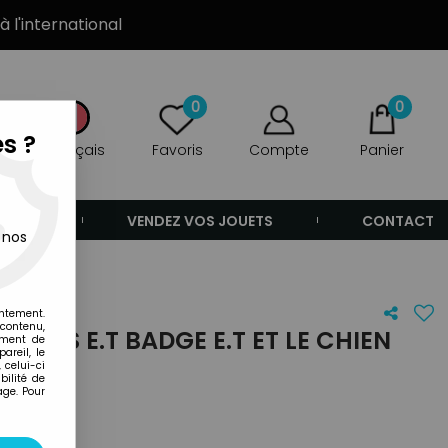
à l'international
0
0
s ?
Français
Favoris
Compte
Panier
ANDE
VENDEZ VOS JOUETS
CONTACT
 nos
entement.
 contenu,
TUDIOS E.T BADGE E.T ET LE CHIEN
ement de
areil, le
 celui-ci
ilité de
age. Pour