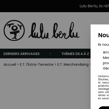
Lulu Berlu, la r
Nou
Ils nou
Amé
DERNIERS ARRIVAGES
THÈMES DE A À Z
Mes
pro
Accueil
>
E.T. l'Extra-Terrestre
>
E.T. Merchandising
>
E.T. - Uni
Gér
Certains
D'autres
la mesu
produits
stockage
sera va
retirer 
en savoir