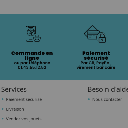
Commande en
Paiement
ligne
sécurisé
ou par téléphone
Par CB, PayPal,
01.43.55.12.52
virement bancaire
Services
Besoin d'aid
Paiement sécurisé
Nous contacter
Livraison
Vendez vos jouets