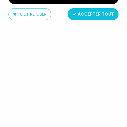
TOUT REFUSER
ACCEPTER TOUT
Inconnue
FIFA WORLD CUP USA 1994 /
ENERGIZER - PORTE-CLÉS -
STRYKER, MASCOTTE OFFICIELLE