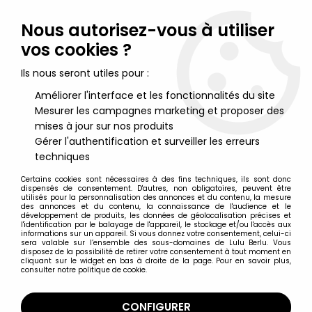
Lulu Berlu, la référence dans l'univers du jouet vintage en
France - Vente à l'international
Nous autorisez-vous à utiliser
vos cookies ?
0
Ils nous seront utiles pour :
Améliorer l'interface et les fonctionnalités du site
Mesurer les campagnes marketing et proposer des
Accueil
>
Football
>
FIFA World Cup USA 1994 / Energizer - Porte-
clés - Stryker, Mascotte Officielle
mises à jour sur nos produits
Gérer l'authentification et surveiller les erreurs
techniques
Certains cookies sont nécessaires à des fins techniques, ils sont donc
dispensés de consentement. D'autres, non obligatoires, peuvent être
utilisés pour la personnalisation des annonces et du contenu, la mesure
des annonces et du contenu, la connaissance de l'audience et le
développement de produits, les données de géolocalisation précises et
l'identification par le balayage de l'appareil, le stockage et/ou l'accès aux
informations sur un appareil. Si vous donnez votre consentement, celui-ci
sera valable sur l’ensemble des sous-domaines de Lulu Berlu. Vous
disposez de la possibilité de retirer votre consentement à tout moment en
cliquant sur le widget en bas à droite de la page. Pour en savoir plus,
consulter notre politique de cookie.
CONFIGURER