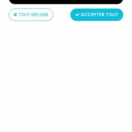
TOUT REFUSER
ACCEPTER TOUT
Maison du Café
FIGURINE PUBLICITAIRE MAISON DU
CAFÉ - BATEAUX & MARINS
CÉLÈBRES - VAISSEAU ROMAIN