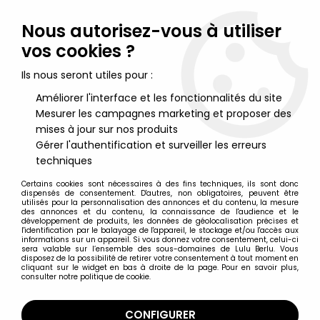
Lulu Berlu, la référence dans l'univers du jouet vintage en
France - Vente à l'international
Nous autorisez-vous à utiliser
vos cookies ?
0
Ils nous seront utiles pour :
Améliorer l'interface et les fonctionnalités du site
Mesurer les campagnes marketing et proposer des
Accueil
>
Figurines Publicitaires
>
Figurine Publicitaire Maison du
Café - Bateaux & Marins Célèbres - Vaisseau Romain
mises à jour sur nos produits
Gérer l'authentification et surveiller les erreurs
techniques
Certains cookies sont nécessaires à des fins techniques, ils sont donc
dispensés de consentement. D'autres, non obligatoires, peuvent être
utilisés pour la personnalisation des annonces et du contenu, la mesure
des annonces et du contenu, la connaissance de l'audience et le
développement de produits, les données de géolocalisation précises et
l'identification par le balayage de l'appareil, le stockage et/ou l'accès aux
informations sur un appareil. Si vous donnez votre consentement, celui-ci
sera valable sur l’ensemble des sous-domaines de Lulu Berlu. Vous
disposez de la possibilité de retirer votre consentement à tout moment en
cliquant sur le widget en bas à droite de la page. Pour en savoir plus,
consulter notre politique de cookie.
CONFIGURER