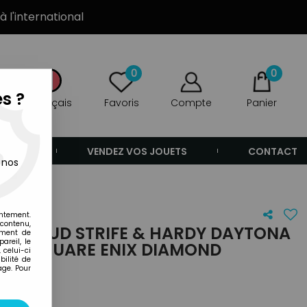
à l'international
0
0
s ?
Français
Favoris
Compte
Panier
ANDE
VENDEZ VOS JOUETS
CONTACT
 nos
entement.
 contenu,
I - CLOUD STRIFE & HARDY DAYTONA
ement de
areil, le
ARTS SQUARE ENIX DIAMOND
 celui-ci
ilité de
age. Pour