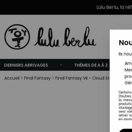
Lulu Berlu, la r
Nou
Ils nou
Amé
DERNIERS ARRIVAGES
THÈMES DE A À Z
Mes
pro
Accueil
>
Final Fantasy
>
Final Fantasy VII - Cloud Strife & Ha
Gér
Certains
D'autres
la mesu
produits
stockage
sera va
retirer 
en savoir