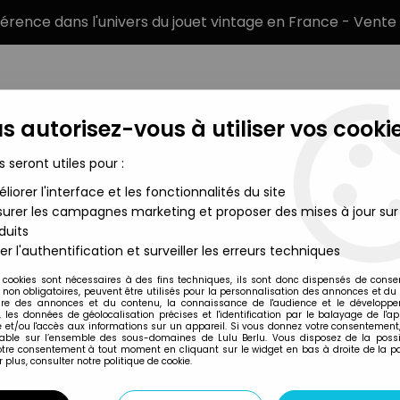
éférence dans l'univers du jouet vintage en France - Vente 
s autorisez-vous à utiliser vos cookie
s seront utiles pour :
liorer l'interface et les fonctionnalités du site
MARQUES
TYPE DE PRODUIT
PRÉCOMM
urer les campagnes marketing et proposer des mises à jour sur
duits
rdy Daytona - Figurine Play Arts Square Enix Diamond
er l'authentification et surveiller les erreurs techniques
Square Enix
 cookies sont nécessaires à des fins techniques, ils sont donc dispensés de cons
, non obligatoires, peuvent être utilisés pour la personnalisation des annonces et du
FINAL FANTASY VI
re des annonces et du contenu, la connaissance de l'audience et le développ
, les données de géolocalisation précises et l'identification par le balayage de l'app
- FIGURINE PLAY 
 et/ou l'accès aux informations sur un appareil. Si vous donnez votre consentement,
lable sur l’ensemble des sous-domaines de Lulu Berlu. Vous disposez de la possib
votre consentement à tout moment en cliquant sur le widget en bas à droite de la p
 plus, consulter notre politique de cookie.
Réf. :
REF14727