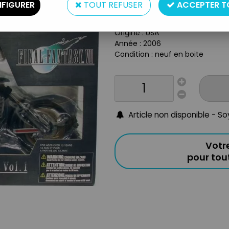
Type : Figurine articulée avec v
FIGURER
TOUT REFUSER
ACCEPTER T
Matière : plastique
Taille de la figurine : 18 cm
Origine : USA
Année : 2006
Condition : neuf en boite
Article non disponible - S
Votr
pour to