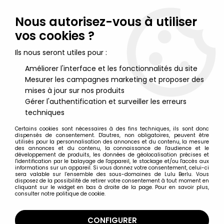
Lulu Berlu, la référence dans l'univers du jouet vintage en
France - Vente à l'international
Nous autorisez-vous à utiliser
vos cookies ?
0
Ils nous seront utiles pour :
Améliorer l'interface et les fonctionnalités du site
Mesurer les campagnes marketing et proposer des
Accueil
>
Disques (Divers)
>
Flo et les Robinson Suisses - Disque
45Tours - Bande Originale Série Tv - Disques Ades 1987
mises à jour sur nos produits
Gérer l'authentification et surveiller les erreurs
techniques
Certains cookies sont nécessaires à des fins techniques, ils sont donc
dispensés de consentement. D'autres, non obligatoires, peuvent être
utilisés pour la personnalisation des annonces et du contenu, la mesure
des annonces et du contenu, la connaissance de l'audience et le
développement de produits, les données de géolocalisation précises et
l'identification par le balayage de l'appareil, le stockage et/ou l'accès aux
informations sur un appareil. Si vous donnez votre consentement, celui-ci
sera valable sur l’ensemble des sous-domaines de Lulu Berlu. Vous
disposez de la possibilité de retirer votre consentement à tout moment en
cliquant sur le widget en bas à droite de la page. Pour en savoir plus,
consulter notre politique de cookie.
CONFIGURER