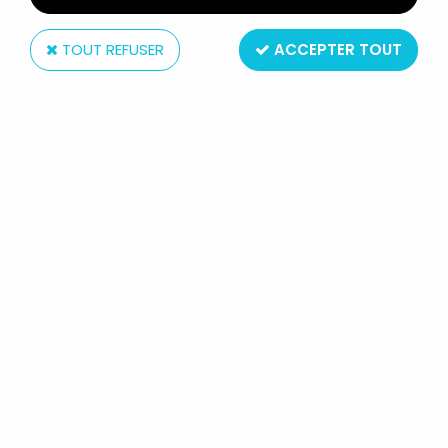
TOUT REFUSER
ACCEPTER TOUT
Adès (Disques)
FLO ET LES ROBINSON SUISSES -
DISQUE 45TOURS - BANDE
ORIGINALE SÉRIE TV - DISQUES ADES
1987
14
,
99
€
TTC
Réf. :
AR0002088