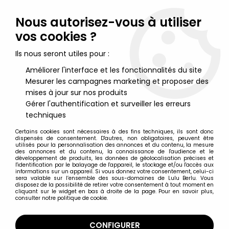
Lulu Berlu, la référence dans l'univers du jouet vintage en
France - Vente à l'international
Nous autorisez-vous à utiliser
vos cookies ?
0
Ils nous seront utiles pour :
Améliorer l'interface et les fonctionnalités du site
Mesurer les campagnes marketing et proposer des
Accueil
>
Armes (Jouets & Répliques)
>
Flobert Platz Patronen
Boite de 100 Plomb Calibre 6mm Neuf Blister
mises à jour sur nos produits
Gérer l'authentification et surveiller les erreurs
techniques
Certains cookies sont nécessaires à des fins techniques, ils sont donc
dispensés de consentement. D'autres, non obligatoires, peuvent être
utilisés pour la personnalisation des annonces et du contenu, la mesure
des annonces et du contenu, la connaissance de l'audience et le
développement de produits, les données de géolocalisation précises et
l'identification par le balayage de l'appareil, le stockage et/ou l'accès aux
informations sur un appareil. Si vous donnez votre consentement, celui-ci
sera valable sur l’ensemble des sous-domaines de Lulu Berlu. Vous
disposez de la possibilité de retirer votre consentement à tout moment en
cliquant sur le widget en bas à droite de la page. Pour en savoir plus,
consulter notre politique de cookie.
CONFIGURER