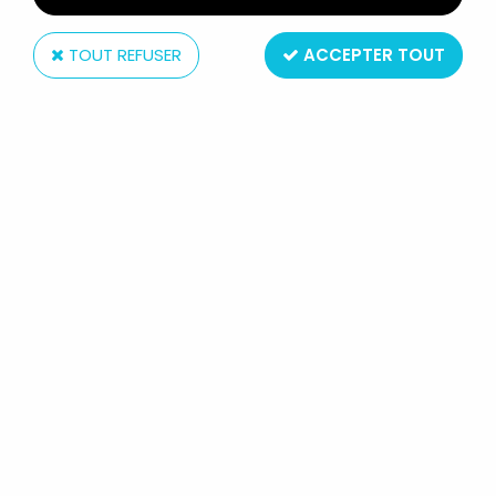
TOUT REFUSER
ACCEPTER TOUT
FLOBERT PLATZ PATRONEN BOITE DE
100 PLOMB CALIBRE 6MM NEUF
BLISTER