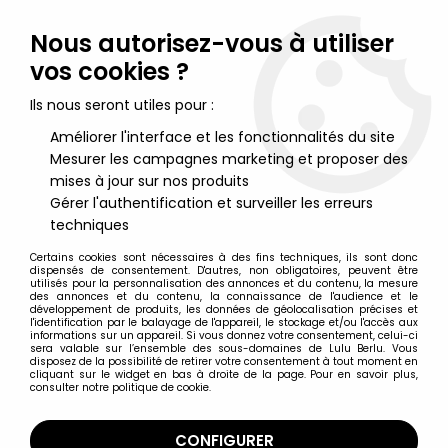
Lulu Berlu, la référence dans l'univers du jouet vintage en
France - Vente à l'international
Nous autorisez-vous à utiliser
vos cookies ?
0
Ils nous seront utiles pour :
Améliorer l'interface et les fonctionnalités du site
Mesurer les campagnes marketing et proposer des
Accueil
>
Fortnite
>
Fortnite - McFarlane Toys - Wild Card Red -
Figurine articulée 17cm
mises à jour sur nos produits
Gérer l'authentification et surveiller les erreurs
techniques
Certains cookies sont nécessaires à des fins techniques, ils sont donc
dispensés de consentement. D'autres, non obligatoires, peuvent être
utilisés pour la personnalisation des annonces et du contenu, la mesure
des annonces et du contenu, la connaissance de l'audience et le
développement de produits, les données de géolocalisation précises et
l'identification par le balayage de l'appareil, le stockage et/ou l'accès aux
informations sur un appareil. Si vous donnez votre consentement, celui-ci
sera valable sur l’ensemble des sous-domaines de Lulu Berlu. Vous
disposez de la possibilité de retirer votre consentement à tout moment en
cliquant sur le widget en bas à droite de la page. Pour en savoir plus,
consulter notre politique de cookie.
CONFIGURER