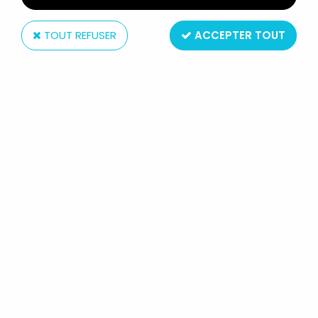
TOUT REFUSER
ACCEPTER TOUT
McFarlane Toys
FORTNITE - MCFARLANE TOYS -
WILD CARD RED - FIGURINE
ARTICULÉE 17CM