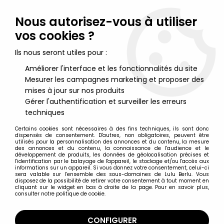
Lulu Berlu, la référence dans l'univers du jouet vintage en
France - Vente à l'international
Nous autorisez-vous à utiliser
vos cookies ?
0
Ils nous seront utiles pour :
Améliorer l'interface et les fonctionnalités du site
Mesurer les campagnes marketing et proposer des
Accueil
>
Fraggle Rock
>
Fraggle Rock - PVC Schleich - Doozer
avec talkie (neuf sous blister)
mises à jour sur nos produits
Gérer l'authentification et surveiller les erreurs
techniques
Certains cookies sont nécessaires à des fins techniques, ils sont donc
dispensés de consentement. D'autres, non obligatoires, peuvent être
utilisés pour la personnalisation des annonces et du contenu, la mesure
des annonces et du contenu, la connaissance de l'audience et le
développement de produits, les données de géolocalisation précises et
l'identification par le balayage de l'appareil, le stockage et/ou l'accès aux
informations sur un appareil. Si vous donnez votre consentement, celui-ci
sera valable sur l’ensemble des sous-domaines de Lulu Berlu. Vous
disposez de la possibilité de retirer votre consentement à tout moment en
cliquant sur le widget en bas à droite de la page. Pour en savoir plus,
consulter notre politique de cookie.
CONFIGURER