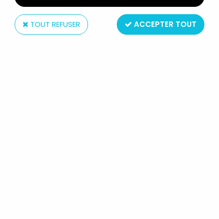
TOUT REFUSER
ACCEPTER TOUT
Schleich
FRAGGLE ROCK - PVC SCHLEICH -
DOOZER AVEC TALKIE (NEUF SOUS
BLISTER)
99
,
99
€
TTC
Réf. :
AR0016533
Type : Figurine PVC