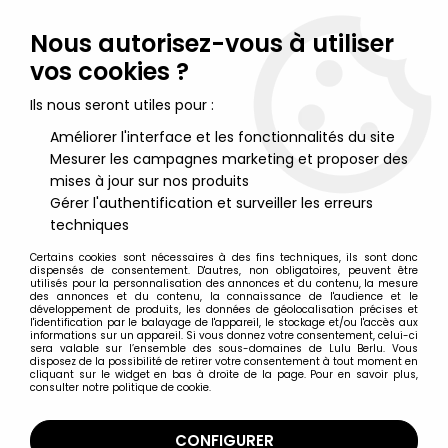
Lulu Berlu, la référence dans l'univers du jouet vintage en
France - Vente à l'international
Nous autorisez-vous à utiliser
vos cookies ?
0
Ils nous seront utiles pour :
Améliorer l'interface et les fonctionnalités du site
Mesurer les campagnes marketing et proposer des
Accueil
>
Fraggle Rock
>
Fraggle Rock - Ravensburger - Jeu de
société
mises à jour sur nos produits
Gérer l'authentification et surveiller les erreurs
techniques
Certains cookies sont nécessaires à des fins techniques, ils sont donc
dispensés de consentement. D'autres, non obligatoires, peuvent être
utilisés pour la personnalisation des annonces et du contenu, la mesure
des annonces et du contenu, la connaissance de l'audience et le
développement de produits, les données de géolocalisation précises et
l'identification par le balayage de l'appareil, le stockage et/ou l'accès aux
informations sur un appareil. Si vous donnez votre consentement, celui-ci
sera valable sur l’ensemble des sous-domaines de Lulu Berlu. Vous
disposez de la possibilité de retirer votre consentement à tout moment en
cliquant sur le widget en bas à droite de la page. Pour en savoir plus,
consulter notre politique de cookie.
CONFIGURER