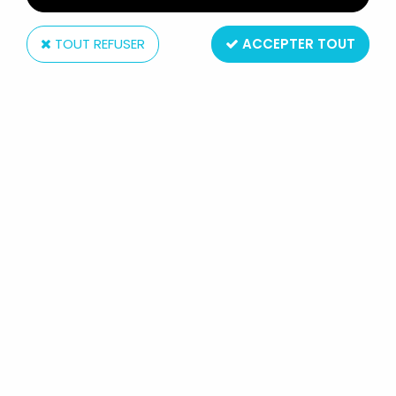
TOUT REFUSER
ACCEPTER TOUT
Ravensburger
FRAGGLE ROCK - RAVENSBURGER -
JEU DE SOCIÉTÉ