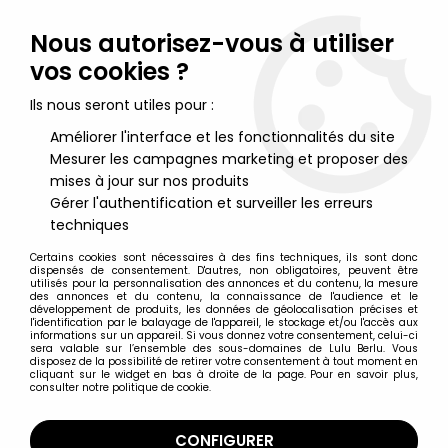
Lulu Berlu, la référence dans l'univers du jouet vintage en
France - Vente à l'international
Nous autorisez-vous à utiliser
vos cookies ?
0
Ils nous seront utiles pour :
Améliorer l'interface et les fonctionnalités du site
Mesurer les campagnes marketing et proposer des
Accueil
>
Musique & Célébrités
>
Queen
>
Freddie Mercury de
Queen - ''The Magic Tour 1986'' - Figurine parlante 45cm - NECA
mises à jour sur nos produits
Gérer l'authentification et surveiller les erreurs
techniques
Certains cookies sont nécessaires à des fins techniques, ils sont donc
dispensés de consentement. D'autres, non obligatoires, peuvent être
utilisés pour la personnalisation des annonces et du contenu, la mesure
des annonces et du contenu, la connaissance de l'audience et le
développement de produits, les données de géolocalisation précises et
l'identification par le balayage de l'appareil, le stockage et/ou l'accès aux
informations sur un appareil. Si vous donnez votre consentement, celui-ci
sera valable sur l’ensemble des sous-domaines de Lulu Berlu. Vous
disposez de la possibilité de retirer votre consentement à tout moment en
cliquant sur le widget en bas à droite de la page. Pour en savoir plus,
consulter notre politique de cookie.
CONFIGURER