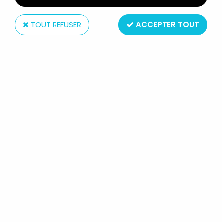
TOUT REFUSER
ACCEPTER TOUT
NECA
FREDDIE MERCURY DE QUEEN - ''THE
MAGIC TOUR 1986'' - FIGURINE
PARLANTE 45CM - NECA