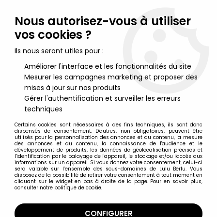
Lulu Berlu, la référence dans l'univers du jouet vintage en
France - Vente à l'international
Nous autorisez-vous à utiliser
vos cookies ?
0
Ils nous seront utiles pour :
Améliorer l'interface et les fonctionnalités du site
Mesurer les campagnes marketing et proposer des
Accueil
>
Game of Thrones (Le Trône de Fer)
>
Game of Thrones
- Funko - Figurine 10cm - Rattleshirt, Lord of Bones
mises à jour sur nos produits
Gérer l'authentification et surveiller les erreurs
techniques
Certains cookies sont nécessaires à des fins techniques, ils sont donc
dispensés de consentement. D'autres, non obligatoires, peuvent être
utilisés pour la personnalisation des annonces et du contenu, la mesure
des annonces et du contenu, la connaissance de l'audience et le
développement de produits, les données de géolocalisation précises et
l'identification par le balayage de l'appareil, le stockage et/ou l'accès aux
informations sur un appareil. Si vous donnez votre consentement, celui-ci
sera valable sur l’ensemble des sous-domaines de Lulu Berlu. Vous
disposez de la possibilité de retirer votre consentement à tout moment en
cliquant sur le widget en bas à droite de la page. Pour en savoir plus,
consulter notre politique de cookie.
CONFIGURER