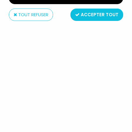
TOUT REFUSER
ACCEPTER TOUT
Funko Inc
GAME OF THRONES - FUNKO -
FIGURINE 10CM - RATTLESHIRT,
LORD OF BONES
Réf. :
AR0005913
Type : figurine articulée
Matière : plastique