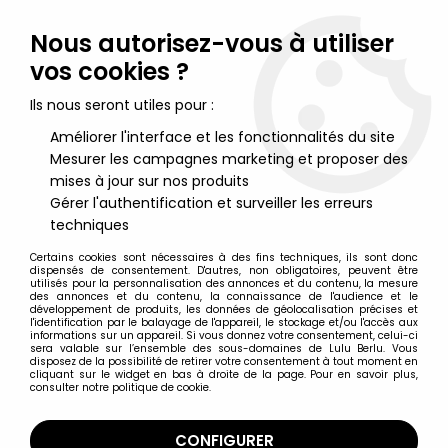
Lulu Berlu, la référence dans l'univers du jouet vintage en
France - Vente à l'international
Nous autorisez-vous à utiliser
vos cookies ?
0
Ils nous seront utiles pour :
Améliorer l'interface et les fonctionnalités du site
Mesurer les campagnes marketing et proposer des
Accueil
>
Game of Thrones (Le Trône de Fer)
>
Game of Thrones
- Legacy Collection - #11 Robb Stark
mises à jour sur nos produits
Gérer l'authentification et surveiller les erreurs
techniques
Certains cookies sont nécessaires à des fins techniques, ils sont donc
dispensés de consentement. D'autres, non obligatoires, peuvent être
utilisés pour la personnalisation des annonces et du contenu, la mesure
des annonces et du contenu, la connaissance de l'audience et le
développement de produits, les données de géolocalisation précises et
l'identification par le balayage de l'appareil, le stockage et/ou l'accès aux
informations sur un appareil. Si vous donnez votre consentement, celui-ci
sera valable sur l’ensemble des sous-domaines de Lulu Berlu. Vous
disposez de la possibilité de retirer votre consentement à tout moment en
cliquant sur le widget en bas à droite de la page. Pour en savoir plus,
consulter notre politique de cookie.
CONFIGURER