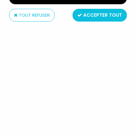
TOUT REFUSER
ACCEPTER TOUT
Funko Inc
GAME OF THRONES - LEGACY
COLLECTION - #11 ROBB STARK