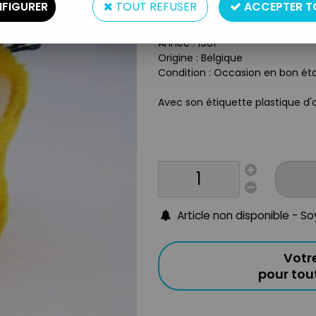
FIGURER
TOUT REFUSER
ACCEPTER T
Taille : 15cm
Matière : Peluche et tissus
Année : 1981
Origine : Belgique
Condition : Occasion en bon ét
Avec son étiquette plastique d'
Article non disponible - S
Votr
pour to