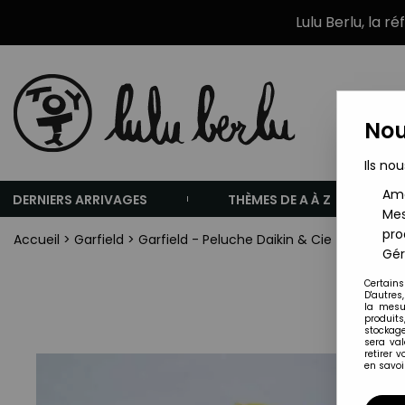
Lulu Berlu, la r
Nou
Ils nou
Amé
DERNIERS ARRIVAGES
THÈMES DE A À Z
Mes
pro
Accueil
>
Garfield
>
Garfield - Peluche Daikin & Cie - Garfield
Gér
Certains
D'autres
la mesu
produits
stockage
sera va
retirer 
en savoir