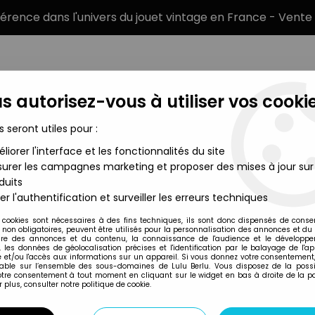
éférence dans l'univers du jouet vintage en France - Vente 
s autorisez-vous à utiliser vos cookie
s seront utiles pour :
liorer l'interface et les fonctionnalités du site
MARQUES
TYPE DE PRODUIT
PRÉCOMM
urer les campagnes marketing et proposer des mises à jour sur
duits
 15cm
er l'authentification et surveiller les erreurs techniques
Dakin & Co
 cookies sont nécessaires à des fins techniques, ils sont donc dispensés de cons
, non obligatoires, peuvent être utilisés pour la personnalisation des annonces et du
GARFIELD - PELUCH
re des annonces et du contenu, la connaissance de l'audience et le développ
, les données de géolocalisation précises et l'identification par le balayage de l'app
 et/ou l'accès aux informations sur un appareil. Si vous donnez votre consentement,
lable sur l’ensemble des sous-domaines de Lulu Berlu. Vous disposez de la possib
votre consentement à tout moment en cliquant sur le widget en bas à droite de la p
Réf. :
REF43309
 plus, consulter notre politique de cookie.
Type : Peluche