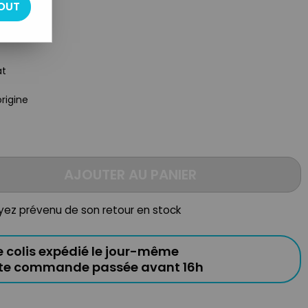
OUT
at
origine
AJOUTER AU PANIER
oyez prévenu de son retour en stock
e colis expédié le jour-même
ute commande passée avant 16h