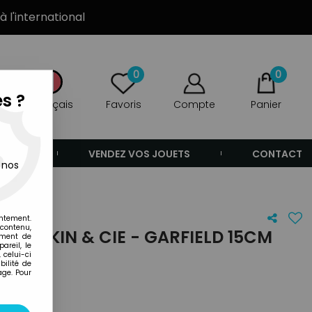
à l'international
0
0
s ?
Français
Favoris
Compte
Panier
ANDE
VENDEZ VOS JOUETS
CONTACT
 nos
entement.
 contenu,
E DAIKIN & CIE - GARFIELD 15CM
ement de
areil, le
 celui-ci
ilité de
age. Pour