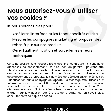
Lulu Berlu, la référence dans l'univers du jouet vintage en
France - Vente à l'international
Nous autorisez-vous à utiliser
vos cookies ?
0
Ils nous seront utiles pour :
Améliorer l'interface et les fonctionnalités du site
Mesurer les campagnes marketing et proposer des
Accueil
>
Gargoyles
>
Gargoyles - Kenner - Xanatos XI-44
Roadster
mises à jour sur nos produits
Gérer l'authentification et surveiller les erreurs
techniques
Certains cookies sont nécessaires à des fins techniques, ils sont donc
dispensés de consentement. D'autres, non obligatoires, peuvent être
utilisés pour la personnalisation des annonces et du contenu, la mesure
des annonces et du contenu, la connaissance de l'audience et le
développement de produits, les données de géolocalisation précises et
l'identification par le balayage de l'appareil, le stockage et/ou l'accès aux
informations sur un appareil. Si vous donnez votre consentement, celui-ci
sera valable sur l’ensemble des sous-domaines de Lulu Berlu. Vous
disposez de la possibilité de retirer votre consentement à tout moment en
cliquant sur le widget en bas à droite de la page. Pour en savoir plus,
consulter notre politique de cookie.
CONFIGURER