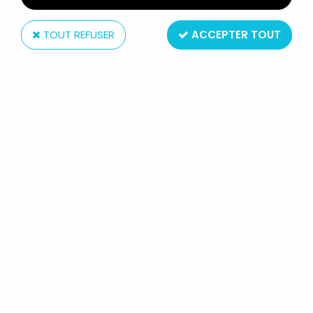
TOUT REFUSER
ACCEPTER TOUT
Kenner
GARGOYLES - KENNER - XANATOS
XI-44 ROADSTER