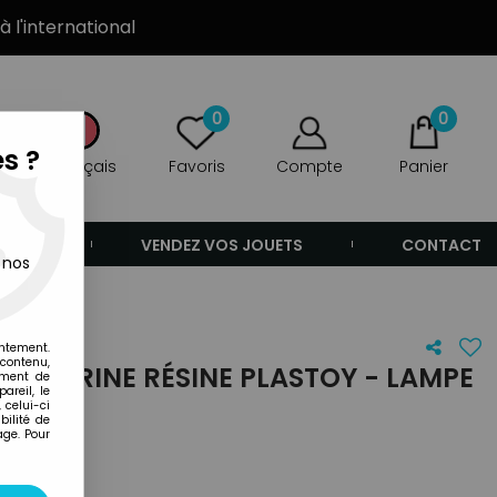
à l'international
0
0
s ?
Français
Favoris
Compte
Panier
ANDE
VENDEZ VOS JOUETS
CONTACT
 nos
entement.
 contenu,
 FIGURINE RÉSINE PLASTOY - LAMPE
ement de
areil, le
 celui-ci
ilité de
age. Pour