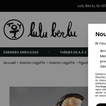
Lulu Berlu, la r
Nou
Ils nou
Amé
DERNIERS ARRIVAGES
THÈMES DE A À Z
Mes
pro
Accueil
>
Gaston Lagaffe
>
Gaston Lagaffe - Figurine Résine 
Gér
Certains
D'autres
la mesu
produits
stockage
sera va
retirer 
en savoir