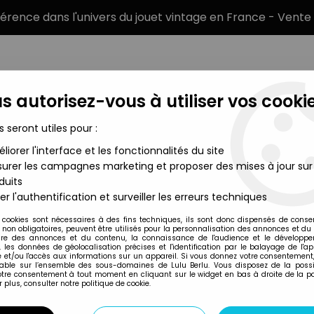
éférence dans l'univers du jouet vintage en France - Vente 
s autorisez-vous à utiliser vos cookie
s seront utiles pour :
liorer l'interface et les fonctionnalités du site
MARQUES
TYPE DE PRODUIT
PRÉCOMM
urer les campagnes marketing et proposer des mises à jour sur
duits
Plastoy - Lampe à Baionnette
er l'authentification et surveiller les erreurs techniques
Plastoy
 cookies sont nécessaires à des fins techniques, ils sont donc dispensés de cons
, non obligatoires, peuvent être utilisés pour la personnalisation des annonces et du
GASTON LAGAFFE -
re des annonces et du contenu, la connaissance de l'audience et le développ
, les données de géolocalisation précises et l'identification par le balayage de l'app
À BAIONNETTE
 et/ou l'accès aux informations sur un appareil. Si vous donnez votre consentement,
lable sur l’ensemble des sous-domaines de Lulu Berlu. Vous disposez de la possib
39
,
99
€
TTC
votre consentement à tout moment en cliquant sur le widget en bas à droite de la p
 plus, consulter notre politique de cookie.
Réf. :
AR0047510