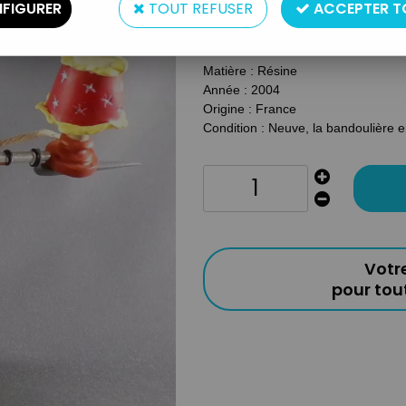
FIGURER
TOUT REFUSER
ACCEPTER T
Type : Figurine
Taille : 14cm env.
Matière : Résine
Année : 2004
Origine : France
Condition : Neuve, la bandoulière en
Votr
pour to