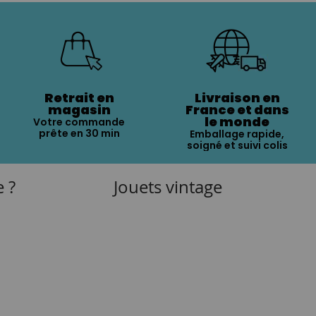
Retrait en
Livraison en
magasin
France et dans
le monde
Votre commande
prête en 30 min
Emballage rapide,
soigné et suivi colis
e ?
Jouets vintage