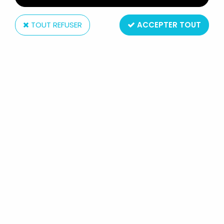
TOUT REFUSER
ACCEPTER TOUT
Tropico diffusion
GASTON LAGAFFE - VERRE À BOIRE
TUMBLER TROPICO DIFFUSION - 50