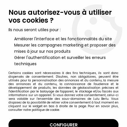
Lulu Berlu, la référence dans l'univers du jouet vintage en
France - Vente à l'international
Nous autorisez-vous à utiliser
vos cookies ?
0
Ils nous seront utiles pour :
Améliorer l'interface et les fonctionnalités du site
Mesurer les campagnes marketing et proposer des
Accueil
>
Gaston Lagaffe
>
Gaston Lagaffe - Verre à Boire
Tumbler Tropico Diffusion - 50 Ans Tous mes Cheveux et pas de
mises à jour sur nos produits
Bedaine
Gérer l'authentification et surveiller les erreurs
techniques
Certains cookies sont nécessaires à des fins techniques, ils sont donc
dispensés de consentement. D'autres, non obligatoires, peuvent être
utilisés pour la personnalisation des annonces et du contenu, la mesure
des annonces et du contenu, la connaissance de l'audience et le
développement de produits, les données de géolocalisation précises et
l'identification par le balayage de l'appareil, le stockage et/ou l'accès aux
informations sur un appareil. Si vous donnez votre consentement, celui-ci
sera valable sur l’ensemble des sous-domaines de Lulu Berlu. Vous
disposez de la possibilité de retirer votre consentement à tout moment en
cliquant sur le widget en bas à droite de la page. Pour en savoir plus,
consulter notre politique de cookie.
CONFIGURER