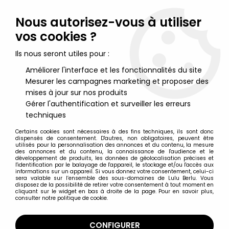
Lulu Berlu, la référence dans l'univers du jouet vintage en
France - Vente à l'international
Nous autorisez-vous à utiliser
vos cookies ?
0
Ils nous seront utiles pour :
Améliorer l'interface et les fonctionnalités du site
Mesurer les campagnes marketing et proposer des
Accueil
>
Gears of War
>
Gears of War 2 - Marcus Fenix vs Locust
Drone - Figurines Player Select NECA
mises à jour sur nos produits
Gérer l'authentification et surveiller les erreurs
techniques
Certains cookies sont nécessaires à des fins techniques, ils sont donc
dispensés de consentement. D'autres, non obligatoires, peuvent être
utilisés pour la personnalisation des annonces et du contenu, la mesure
des annonces et du contenu, la connaissance de l'audience et le
développement de produits, les données de géolocalisation précises et
l'identification par le balayage de l'appareil, le stockage et/ou l'accès aux
informations sur un appareil. Si vous donnez votre consentement, celui-ci
sera valable sur l’ensemble des sous-domaines de Lulu Berlu. Vous
disposez de la possibilité de retirer votre consentement à tout moment en
cliquant sur le widget en bas à droite de la page. Pour en savoir plus,
consulter notre politique de cookie.
CONFIGURER