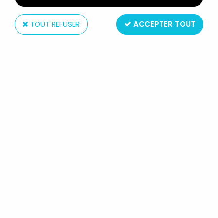
TOUT REFUSER
ACCEPTER TOUT
NECA
GEARS OF WAR 2 - MARCUS FENIX
VS LOCUST DRONE - FIGURINES
PLAYER SELECT NECA