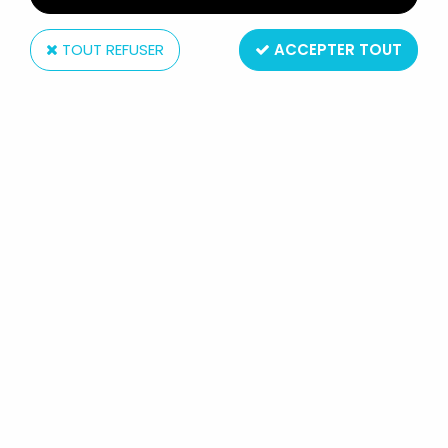
TOUT REFUSER
ACCEPTER TOUT
NECA
GEARS OF WAR SÉRIE 3 - MARCUS
FENIX - FIGURINE PLAYER SELECT
NECA