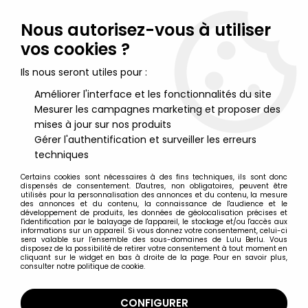
Lulu Berlu, la référence dans l'univers du jouet vintage en
France - Vente à l'international
Nous autorisez-vous à utiliser
vos cookies ?
0
Ils nous seront utiles pour :
Améliorer l'interface et les fonctionnalités du site
Mesurer les campagnes marketing et proposer des
Accueil
>
Gears of War
>
Gears of War Série 3 - Marcus Fenix -
Figurine Player Select NECA
mises à jour sur nos produits
Gérer l'authentification et surveiller les erreurs
techniques
Certains cookies sont nécessaires à des fins techniques, ils sont donc
dispensés de consentement. D'autres, non obligatoires, peuvent être
utilisés pour la personnalisation des annonces et du contenu, la mesure
des annonces et du contenu, la connaissance de l'audience et le
développement de produits, les données de géolocalisation précises et
l'identification par le balayage de l'appareil, le stockage et/ou l'accès aux
informations sur un appareil. Si vous donnez votre consentement, celui-ci
sera valable sur l’ensemble des sous-domaines de Lulu Berlu. Vous
disposez de la possibilité de retirer votre consentement à tout moment en
cliquant sur le widget en bas à droite de la page. Pour en savoir plus,
consulter notre politique de cookie.
CONFIGURER