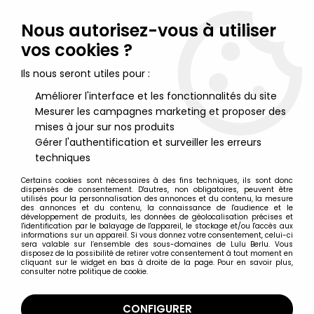
Lulu Berlu, la référence dans l'univers du jouet vintage en
France - Vente à l'international
Nous autorisez-vous à utiliser
vos cookies ?
0
Ils nous seront utiles pour :
Améliorer l'interface et les fonctionnalités du site
Mesurer les campagnes marketing et proposer des
Accueil
>
Gears of War
>
Gears of War Série 4 - Grenadier Flame
Thrower - Figurine Player Select NECA
mises à jour sur nos produits
Gérer l'authentification et surveiller les erreurs
techniques
Certains cookies sont nécessaires à des fins techniques, ils sont donc
dispensés de consentement. D'autres, non obligatoires, peuvent être
utilisés pour la personnalisation des annonces et du contenu, la mesure
des annonces et du contenu, la connaissance de l'audience et le
développement de produits, les données de géolocalisation précises et
l'identification par le balayage de l'appareil, le stockage et/ou l'accès aux
informations sur un appareil. Si vous donnez votre consentement, celui-ci
sera valable sur l’ensemble des sous-domaines de Lulu Berlu. Vous
disposez de la possibilité de retirer votre consentement à tout moment en
cliquant sur le widget en bas à droite de la page. Pour en savoir plus,
consulter notre politique de cookie.
CONFIGURER