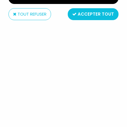
TOUT REFUSER
ACCEPTER TOUT
NECA
GEARS OF WAR SÉRIE 4 -
GRENADIER FLAME THROWER -
FIGURINE PLAYER SELECT NECA
Réf. :
REF28002
Type : Figurine articulée
Matière : plastique