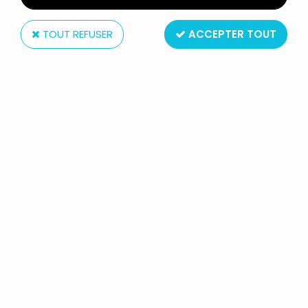
TOUT REFUSER
ACCEPTER TOUT
Delacoste
GÉDÉON - POUET DELACOSTE
GRAND MODELE