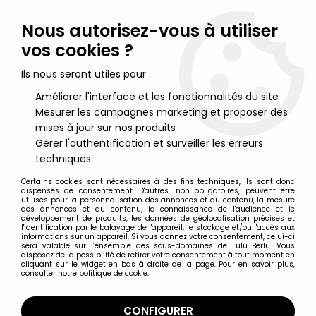
Lulu Berlu, la référence dans l'univers du jouet vintage en
France - Vente à l'international
Nous autorisez-vous à utiliser
vos cookies ?
0
Ils nous seront utiles pour :
Améliorer l'interface et les fonctionnalités du site
Mesurer les campagnes marketing et proposer des
Accueil
>
Gédéon
>
Gédéon - Pouet Delacoste grand modele
mises à jour sur nos produits
Gérer l'authentification et surveiller les erreurs
techniques
Certains cookies sont nécessaires à des fins techniques, ils sont donc
dispensés de consentement. D'autres, non obligatoires, peuvent être
utilisés pour la personnalisation des annonces et du contenu, la mesure
des annonces et du contenu, la connaissance de l'audience et le
développement de produits, les données de géolocalisation précises et
l'identification par le balayage de l'appareil, le stockage et/ou l'accès aux
informations sur un appareil. Si vous donnez votre consentement, celui-ci
sera valable sur l’ensemble des sous-domaines de Lulu Berlu. Vous
disposez de la possibilité de retirer votre consentement à tout moment en
cliquant sur le widget en bas à droite de la page. Pour en savoir plus,
consulter notre politique de cookie.
CONFIGURER