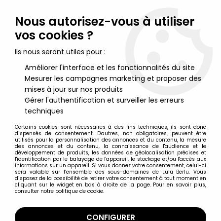
Lulu Berlu, la référence dans l'univers du jouet vintage en
France - Vente à l'international
Nous autorisez-vous à utiliser
vos cookies ?
0
Ils nous seront utiles pour :
Améliorer l'interface et les fonctionnalités du site
Mesurer les campagnes marketing et proposer des
Accueil
>
Getter Robo Saga
>
Getter Robo - Capsule Popynica -
Getter 1
mises à jour sur nos produits
Gérer l'authentification et surveiller les erreurs
techniques
Certains cookies sont nécessaires à des fins techniques, ils sont donc
dispensés de consentement. D'autres, non obligatoires, peuvent être
utilisés pour la personnalisation des annonces et du contenu, la mesure
des annonces et du contenu, la connaissance de l'audience et le
développement de produits, les données de géolocalisation précises et
l'identification par le balayage de l'appareil, le stockage et/ou l'accès aux
informations sur un appareil. Si vous donnez votre consentement, celui-ci
sera valable sur l’ensemble des sous-domaines de Lulu Berlu. Vous
disposez de la possibilité de retirer votre consentement à tout moment en
cliquant sur le widget en bas à droite de la page. Pour en savoir plus,
consulter notre politique de cookie.
CONFIGURER