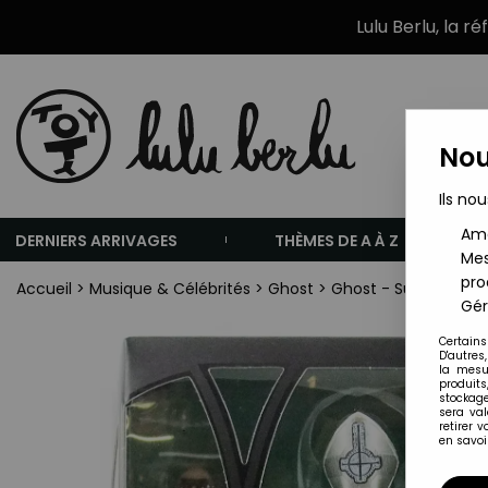
Lulu Berlu, la r
Nou
Ils nou
Amé
DERNIERS ARRIVAGES
THÈMES DE A À Z
Mes
pro
Accueil
>
Musique & Célébrités
>
Ghost
>
Ghost - Super7 Ultim
Gér
Certains
D'autres
la mesu
produits
stockage
sera va
retirer 
en savoir