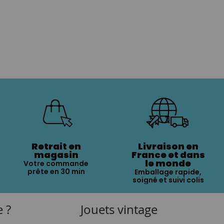
Retrait en
Livraison en
magasin
France et dans
le monde
Votre commande
prête en 30 min
Emballage rapide,
soigné et suivi colis
e ?
Jouets vintage