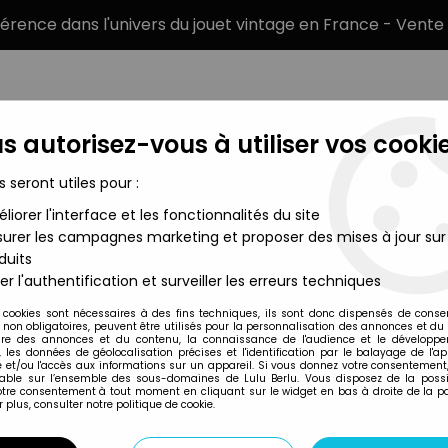
éférence dans l'univers du jouet vintage en France - Vente 
s autorisez-vous à utiliser vos cookie
s seront utiles pour :
liorer l'interface et les fonctionnalités du site
MARQUES
TYPE DE PRODUIT
PRÉCOMM
urer les campagnes marketing et proposer des mises à jour sur
duits
ate Figure - Papa Emeritus II
er l'authentification et surveiller les erreurs techniques
Super7
 cookies sont nécessaires à des fins techniques, ils sont donc dispensés de cons
, non obligatoires, peuvent être utilisés pour la personnalisation des annonces et du
GHOST - SUPER7 UL
re des annonces et du contenu, la connaissance de l'audience et le développ
, les données de géolocalisation précises et l'identification par le balayage de l'app
 et/ou l'accès aux informations sur un appareil. Si vous donnez votre consentement,
lable sur l’ensemble des sous-domaines de Lulu Berlu. Vous disposez de la possib
votre consentement à tout moment en cliquant sur le widget en bas à droite de la p
Réf. :
AR0033688
 plus, consulter notre politique de cookie.
Type: Figurine articulée
Taille: 18 cm