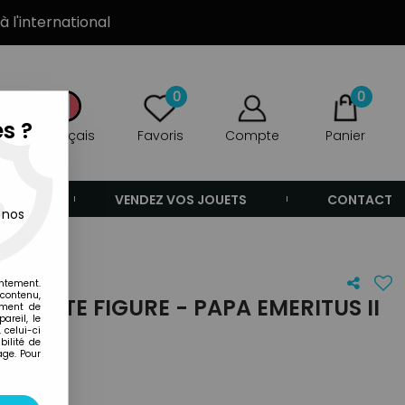
à l'international
0
0
s ?
Français
Favoris
Compte
Panier
ANDE
VENDEZ VOS JOUETS
CONTACT
 nos
entement.
 contenu,
TIMATE FIGURE - PAPA EMERITUS II
ement de
areil, le
 celui-ci
ilité de
age. Pour