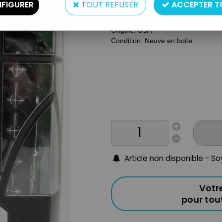
FIGURER
TOUT REFUSER
ACCEPTER T
Matière: Plastique
Année: 2022
Origine: USA
Condition: Neuve en boite
Article non disponible - S
Votr
pour to