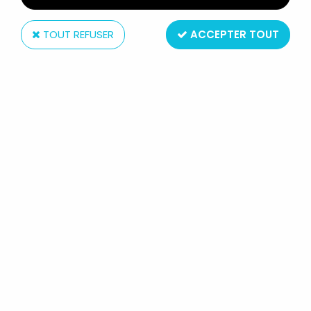
TOUT REFUSER
ACCEPTER TOUT
Schaper
GHOSTBUSTERS FILMATION -
FIGURINE ARTICULÉE - JESSICA
(NEUF SOUS BLISTER SCHAPER)
Réf. :
REF12054
Type : Figurine articulée
Matière : plastique