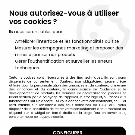
Lulu Berlu, la référence dans l'univers du jouet vintage en
France - Vente à l'international
Nous autorisez-vous à utiliser
vos cookies ?
0
Ils nous seront utiles pour :
Améliorer l'interface et les fonctionnalités du site
Mesurer les campagnes marketing et proposer des
Accueil
>
Ghostbusters (Filmation)
>
Ghostbusters Filmation -
Figurine articulée - Jessica (neuf sous blister Schaper)
mises à jour sur nos produits
Gérer l'authentification et surveiller les erreurs
techniques
Certains cookies sont nécessaires à des fins techniques, ils sont donc
dispensés de consentement. D'autres, non obligatoires, peuvent être
utilisés pour la personnalisation des annonces et du contenu, la mesure
des annonces et du contenu, la connaissance de l'audience et le
développement de produits, les données de géolocalisation précises et
l'identification par le balayage de l'appareil, le stockage et/ou l'accès aux
informations sur un appareil. Si vous donnez votre consentement, celui-ci
sera valable sur l’ensemble des sous-domaines de Lulu Berlu. Vous
disposez de la possibilité de retirer votre consentement à tout moment en
cliquant sur le widget en bas à droite de la page. Pour en savoir plus,
consulter notre politique de cookie.
CONFIGURER