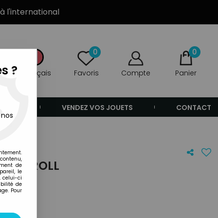
à l'international
0
0
s ?
Français
Favoris
Compte
Panier
ANDE
VENDEZ VOS JOUETS
CONTACT
 nos
entement.
 contenu,
OCK'N ROLL
ement de
areil, le
 celui-ci
ilité de
age. Pour