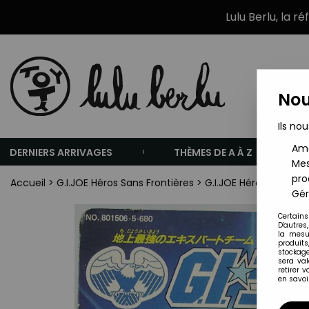
Lulu Berlu, la r
Nou
Ils nou
Amé
DERNIERS ARRIVAGES
THÈMES DE A À Z
Mes
pro
Accueil
>
G.I.JOE Héros Sans Frontières
>
G.I.JOE Héros Sans Fro
Gér
Certains
D'autres
la mesu
produits
stockage
sera va
retirer 
en savoir