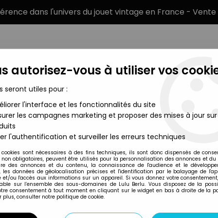
éférence dans l'univers du jouet vintage en France - Vente 
s autorisez-vous à utiliser vos cookie
s seront utiles pour :
liorer l'interface et les fonctionnalités du site
MARQUES
TYPE DE PRODUIT
PRÉCOMM
urer les campagnes marketing et proposer des mises à jour sur
duits
ntières Figurines cartées
>
G.I.JOE - 1983 - Rock'n Roll
er l'authentification et surveiller les erreurs techniques
Takara
 cookies sont nécessaires à des fins techniques, ils sont donc dispensés de cons
, non obligatoires, peuvent être utilisés pour la personnalisation des annonces et du
G.I.JOE - 1983 - R
re des annonces et du contenu, la connaissance de l'audience et le développ
, les données de géolocalisation précises et l'identification par le balayage de l'app
 et/ou l'accès aux informations sur un appareil. Si vous donnez votre consentement,
lable sur l’ensemble des sous-domaines de Lulu Berlu. Vous disposez de la possib
votre consentement à tout moment en cliquant sur le widget en bas à droite de la p
Réf. :
AR0002408
 plus, consulter notre politique de cookie.
Type : figurine articulée
Matière : plastique