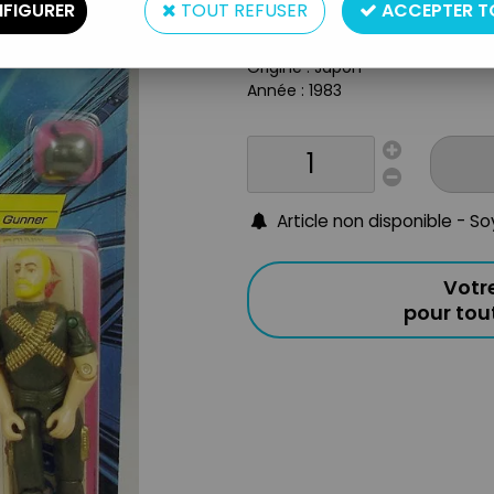
FIGURER
TOUT REFUSER
ACCEPTER T
Taille : 10cm
Condition : neuve sous blister
Origine : Japon
Année : 1983
Article non disponible - S
Votr
pour to