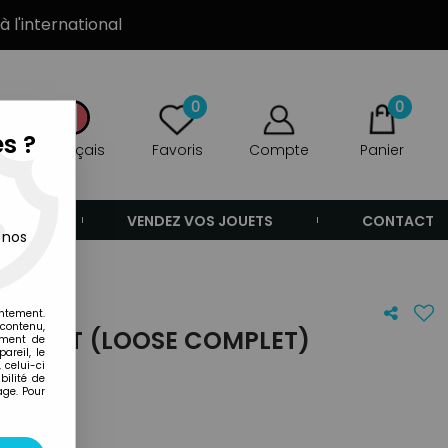
à l'international
0
0
s ?
Français
Favoris
Compte
Panier
ANDE
VENDEZ VOS JOUETS
CONTACT
 nos
t)
entement.
 contenu,
SCARLETT (LOOSE COMPLET)
ement de
areil, le
 celui-ci
ilité de
age. Pour