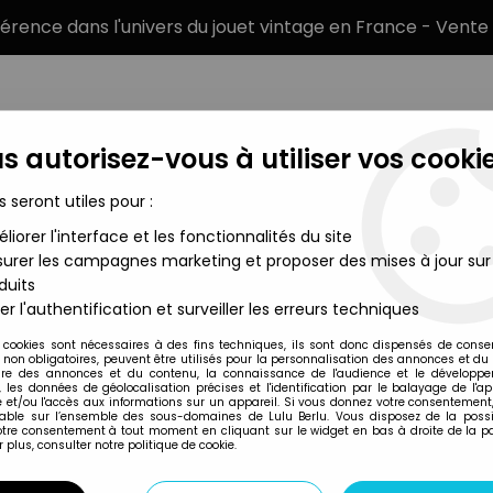
éférence dans l'univers du jouet vintage en France - Vente 
s autorisez-vous à utiliser vos cookie
s seront utiles pour :
liorer l'interface et les fonctionnalités du site
MARQUES
TYPE DE PRODUIT
PRÉCOMM
urer les campagnes marketing et proposer des mises à jour sur
duits
ntières Figurines Loose
>
G.I.JOE - 1983 - Scarlett (loose comple
er l'authentification et surveiller les erreurs techniques
Hasbro
 cookies sont nécessaires à des fins techniques, ils sont donc dispensés de cons
, non obligatoires, peuvent être utilisés pour la personnalisation des annonces et du
G.I.JOE - 1983 - 
re des annonces et du contenu, la connaissance de l'audience et le développ
, les données de géolocalisation précises et l'identification par le balayage de l'app
 et/ou l'accès aux informations sur un appareil. Si vous donnez votre consentement,
lable sur l’ensemble des sous-domaines de Lulu Berlu. Vous disposez de la possib
votre consentement à tout moment en cliquant sur le widget en bas à droite de la p
Réf. :
AR0042082
 plus, consulter notre politique de cookie.
Type : Figurine articulée