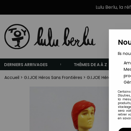
Lulu Berlu, la r
Nou
Ils nou
Amé
DERNIERS ARRIVAGES
THÈMES DE A À Z
Mes
pro
Accueil
>
G.I.JOE Héros Sans Frontières
>
G.I.JOE Héros Sans Fro
Gér
Certains
D'autres
la mesu
produits
stockage
sera va
retirer 
en savoir