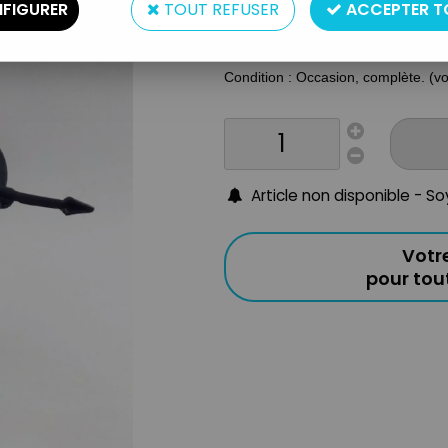
FIGURER
TOUT REFUSER
ACCEPTER T
Matière : Plastique
Taille : 10cm
Année : Voir titre
Condition : Occasion, complète. (v
Article non disponible - S
Votr
pour to