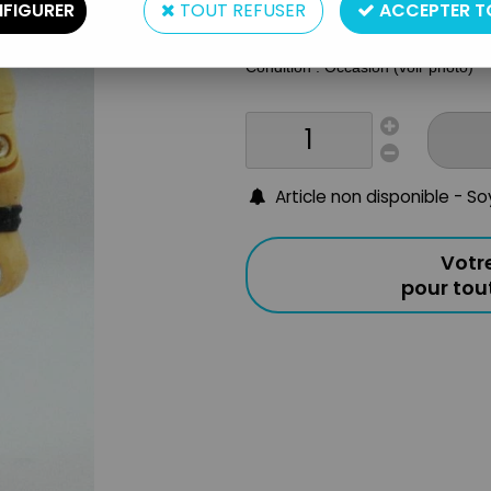
FIGURER
TOUT REFUSER
ACCEPTER T
Taille : 10cm
Année : Voir titre
Condition : Occasion (voir photo)
Article non disponible - S
Votr
pour to