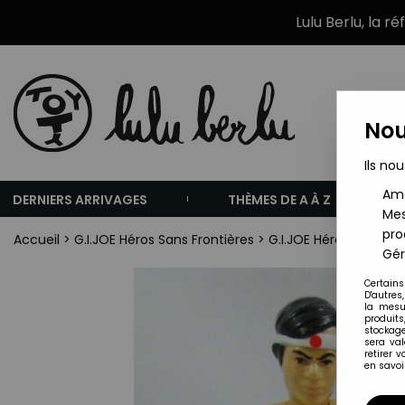
Lulu Berlu, la r
Nou
Ils nou
Amé
DERNIERS ARRIVAGES
THÈMES DE A À Z
Mes
pro
Accueil
>
G.I.JOE Héros Sans Frontières
>
G.I.JOE Héros Sans Fro
Gér
Certains
D'autres
la mesu
produits
stockage
sera va
retirer 
en savoir