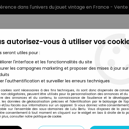
éférence dans l'univers du jouet vintage en France - Vente 
s autorisez-vous à utiliser vos cookie
s seront utiles pour :
liorer l'interface et les fonctionnalités du site
MARQUES
TYPE DE PRODUIT
PRÉCOMM
urer les campagnes marketing et proposer des mises à jour sur
duits
ntières Figurines Loose
>
G.I.JOE - 1985 - Quick Kick (loose)
er l'authentification et surveiller les erreurs techniques
Hasbro
 cookies sont nécessaires à des fins techniques, ils sont donc dispensés de cons
, non obligatoires, peuvent être utilisés pour la personnalisation des annonces et du
G.I.JOE - 1985 - 
re des annonces et du contenu, la connaissance de l'audience et le développ
, les données de géolocalisation précises et l'identification par le balayage de l'app
 et/ou l'accès aux informations sur un appareil. Si vous donnez votre consentement,
lable sur l’ensemble des sous-domaines de Lulu Berlu. Vous disposez de la possib
votre consentement à tout moment en cliquant sur le widget en bas à droite de la p
Réf. :
AR0050549
 plus, consulter notre politique de cookie.
Type : Figurine articulée
Matière : Plastique