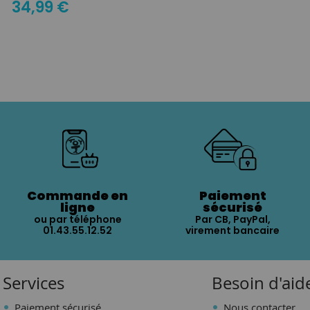
34,99 €
Commande en
Paiement
ligne
sécurisé
ou par téléphone
Par CB, PayPal,
01.43.55.12.52
virement bancaire
Services
Besoin d'aid
Paiement sécurisé
Nous contacter