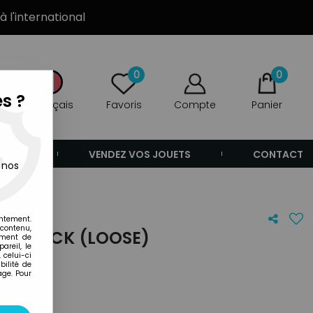
à l'international
0
0
s ?
Français
Favoris
Compte
Panier
ANDE
VENDEZ VOS JOUETS
CONTACT
 nos
entement.
 contenu,
QUICK KICK (LOOSE)
ement de
areil, le
 celui-ci
ilité de
age. Pour