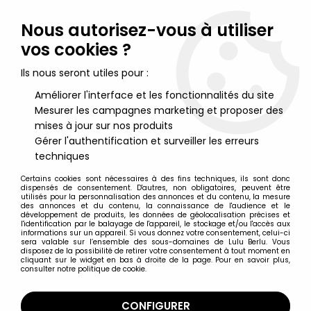
Lulu Berlu, la référence dans l'univers du jouet vintage en
France - Vente à l'international
Nous autorisez-vous à utiliser
vos cookies ?
0
Ils nous seront utiles pour :
Améliorer l'interface et les fonctionnalités du site
Mesurer les campagnes marketing et proposer des
Accueil
>
G.I.JOE Héros Sans Frontières
>
G.I.JOE Héros Sans Frontières Accessoires loose
>
G.I.JOE - 1987 -
mises à jour sur nos produits
Action Pack Cobra Earth Borer (loose)
Gérer l'authentification et surveiller les erreurs
techniques
Certains cookies sont nécessaires à des fins techniques, ils sont donc
dispensés de consentement. D'autres, non obligatoires, peuvent être
utilisés pour la personnalisation des annonces et du contenu, la mesure
des annonces et du contenu, la connaissance de l'audience et le
développement de produits, les données de géolocalisation précises et
l'identification par le balayage de l'appareil, le stockage et/ou l'accès aux
informations sur un appareil. Si vous donnez votre consentement, celui-ci
sera valable sur l’ensemble des sous-domaines de Lulu Berlu. Vous
disposez de la possibilité de retirer votre consentement à tout moment en
cliquant sur le widget en bas à droite de la page. Pour en savoir plus,
consulter notre politique de cookie.
CONFIGURER