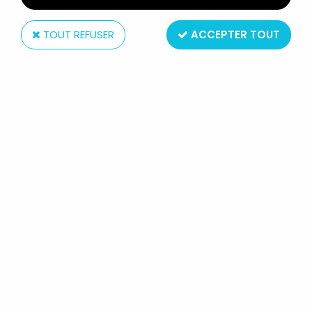
TOUT REFUSER
ACCEPTER TOUT
Hasbro
G.I.JOE - 1987 - ACTION PACK
COBRA EARTH BORER (LOOSE)