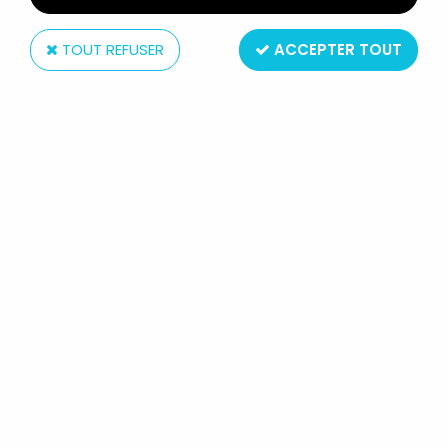
TOUT REFUSER
ACCEPTER TOUT
Hasbro
G.I.JOE - 1989 - COBRA H.I.S.S. II