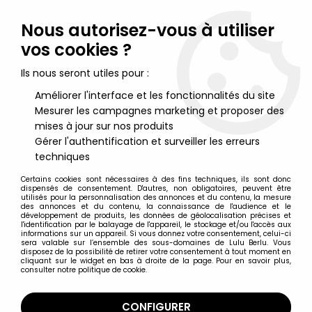
Lulu Berlu, la référence dans l'univers du jouet vintage en
France - Vente à l'international
Nous autorisez-vous à utiliser
vos cookies ?
0
Ils nous seront utiles pour :
Améliorer l'interface et les fonctionnalités du site
Mesurer les campagnes marketing et proposer des
Accueil
>
G.I.JOE Héros Sans Frontières
>
G.I.JOE Héros Sans Frontières Accessoires en boite
>
G.I.JOE -
mises à jour sur nos produits
1989 - Cobra H.I.S.S. II
Gérer l'authentification et surveiller les erreurs
techniques
Certains cookies sont nécessaires à des fins techniques, ils sont donc
dispensés de consentement. D'autres, non obligatoires, peuvent être
utilisés pour la personnalisation des annonces et du contenu, la mesure
des annonces et du contenu, la connaissance de l'audience et le
développement de produits, les données de géolocalisation précises et
l'identification par le balayage de l'appareil, le stockage et/ou l'accès aux
informations sur un appareil. Si vous donnez votre consentement, celui-ci
sera valable sur l’ensemble des sous-domaines de Lulu Berlu. Vous
disposez de la possibilité de retirer votre consentement à tout moment en
cliquant sur le widget en bas à droite de la page. Pour en savoir plus,
consulter notre politique de cookie.
CONFIGURER