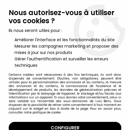
Lulu Berlu, la référence dans l'univers du jouet vintage en
France - Vente à l'international
Nous autorisez-vous à utiliser
vos cookies ?
0
Ils nous seront utiles pour :
Améliorer l'interface et les fonctionnalités du site
Mesurer les campagnes marketing et proposer des
Accueil
>
G.I.JOE Héros Sans Frontières
>
G.I.JOE Héros Sans Frontières Figurines cartées
>
G.I.JOE - 1989 -
mises à jour sur nos produits
Downtown
Gérer l'authentification et surveiller les erreurs
techniques
Certains cookies sont nécessaires à des fins techniques, ils sont donc
dispensés de consentement. D'autres, non obligatoires, peuvent être
utilisés pour la personnalisation des annonces et du contenu, la mesure
des annonces et du contenu, la connaissance de l'audience et le
développement de produits, les données de géolocalisation précises et
l'identification par le balayage de l'appareil, le stockage et/ou l'accès aux
informations sur un appareil. Si vous donnez votre consentement, celui-ci
sera valable sur l’ensemble des sous-domaines de Lulu Berlu. Vous
disposez de la possibilité de retirer votre consentement à tout moment en
cliquant sur le widget en bas à droite de la page. Pour en savoir plus,
consulter notre politique de cookie.
CONFIGURER