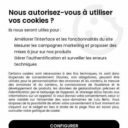
Lulu Berlu, la référence dans l'univers du jouet vintage en
France - Vente à l'international
Nous autorisez-vous à utiliser
vos cookies ?
0
Ils nous seront utiles pour :
Améliorer l'interface et les fonctionnalités du site
Mesurer les campagnes marketing et proposer des
Accueil
>
G.I.JOE Héros Sans Frontières
>
G.I.JOE Héros Sans Frontières Figurines Loose
>
G.I.JOE - 1990 -
mises à jour sur nos produits
Ambush (loose)
Gérer l'authentification et surveiller les erreurs
techniques
Certains cookies sont nécessaires à des fins techniques, ils sont donc
dispensés de consentement. D'autres, non obligatoires, peuvent être
utilisés pour la personnalisation des annonces et du contenu, la mesure
des annonces et du contenu, la connaissance de l'audience et le
développement de produits, les données de géolocalisation précises et
l'identification par le balayage de l'appareil, le stockage et/ou l'accès aux
informations sur un appareil. Si vous donnez votre consentement, celui-ci
sera valable sur l’ensemble des sous-domaines de Lulu Berlu. Vous
disposez de la possibilité de retirer votre consentement à tout moment en
cliquant sur le widget en bas à droite de la page. Pour en savoir plus,
consulter notre politique de cookie.
CONFIGURER