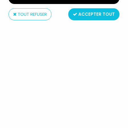
TOUT REFUSER
ACCEPTER TOUT
Hasbro
G.I.JOE - 2001 - DESTRO & FAST
BLAST VIPER