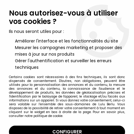
Lulu Berlu, la référence dans l'univers du jouet vintage en
France - Vente à l'international
Nous autorisez-vous à utiliser
vos cookies ?
0
Ils nous seront utiles pour :
Améliorer l'interface et les fonctionnalités du site
Mesurer les campagnes marketing et proposer des
Accueil
>
G.I.JOE Héros Sans Frontières
>
G.I.JOE Héros Sans Frontières Figurines cartées
>
G.I.JOE - 2001 -
mises à jour sur nos produits
Destro & Fast Blast Viper
Gérer l'authentification et surveiller les erreurs
techniques
Certains cookies sont nécessaires à des fins techniques, ils sont donc
dispensés de consentement. D'autres, non obligatoires, peuvent être
utilisés pour la personnalisation des annonces et du contenu, la mesure
des annonces et du contenu, la connaissance de l'audience et le
développement de produits, les données de géolocalisation précises et
l'identification par le balayage de l'appareil, le stockage et/ou l'accès aux
informations sur un appareil. Si vous donnez votre consentement, celui-ci
sera valable sur l’ensemble des sous-domaines de Lulu Berlu. Vous
disposez de la possibilité de retirer votre consentement à tout moment en
cliquant sur le widget en bas à droite de la page. Pour en savoir plus,
consulter notre politique de cookie.
CONFIGURER