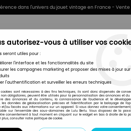
éférence dans l'univers du jouet vintage en France - Vente 
s autorisez-vous à utiliser vos cookie
s seront utiles pour :
liorer l'interface et les fonctionnalités du site
MARQUES
TYPE DE PRODUIT
PRÉCOMM
urer les campagnes marketing et proposer des mises à jour sur
duits
ix (Combat Diver)
er l'authentification et surveiller les erreurs techniques
Hasbro
 cookies sont nécessaires à des fins techniques, ils sont donc dispensés de cons
, non obligatoires, peuvent être utilisés pour la personnalisation des annonces et du
G.I.JOE 2009 - DE
re des annonces et du contenu, la connaissance de l'audience et le développ
, les données de géolocalisation précises et l'identification par le balayage de l'app
 et/ou l'accès aux informations sur un appareil. Si vous donnez votre consentement,
lable sur l’ensemble des sous-domaines de Lulu Berlu. Vous disposez de la possib
votre consentement à tout moment en cliquant sur le widget en bas à droite de la p
Réf. :
AR0019092
 plus, consulter notre politique de cookie.
Type : figurine articulée
Matière : plastique