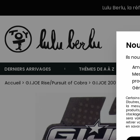
Lulu Berlu, la r
Nou
Ils nou
Amé
DERNIERS ARRIVAGES
THÈMES DE A À Z
Mes
pro
Accueil
>
G.I.JOE Rise/Pursuit of Cobra
>
G.I.JOE 2009 - Deep S
Gér
Certains
D'autres
la mesu
produits
stockage
sera va
retirer 
en savoir