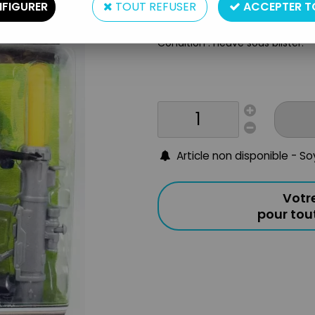
FIGURER
TOUT REFUSER
ACCEPTER T
Taille : environ 10cm
Origine : USA
Condition : neuve sous blister.
Article non disponible - S
Votr
pour to