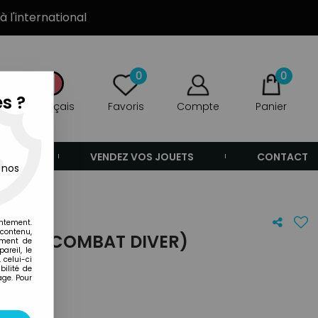
à l'international
0
0
s ?
Français
Favoris
Compte
Panier
ANDE
VENDEZ VOS JOUETS
CONTACT
 nos
entement.
 contenu,
EP SIX (COMBAT DIVER)
ement de
areil, le
 celui-ci
ilité de
age. Pour