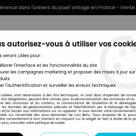
éférence dans l'univers du jouet vintage en France - Vente 
s autorisez-vous à utiliser vos cookie
s seront utiles pour :
liorer l'interface et les fonctionnalités du site
MARQUES
TYPE DE PRODUIT
PRÉCOMM
urer les campagnes marketing et proposer des mises à jour sur
duits
aire Multi-Packs
>
G.I.JOE 25ème Anniversaire - 2008 - Battle Pa
er l'authentification et surveiller les erreurs techniques
Hasbro
 cookies sont nécessaires à des fins techniques, ils sont donc dispensés de cons
, non obligatoires, peuvent être utilisés pour la personnalisation des annonces et du
G.I.JOE 25ÈME ANN
re des annonces et du contenu, la connaissance de l'audience et le développ
, les données de géolocalisation précises et l'identification par le balayage de l'app
SNAKE EYES VS. R
 et/ou l'accès aux informations sur un appareil. Si vous donnez votre consentement,
lable sur l’ensemble des sous-domaines de Lulu Berlu. Vous disposez de la possib
votre consentement à tout moment en cliquant sur le widget en bas à droite de la p
 plus, consulter notre politique de cookie.
Réf. :
REF23127