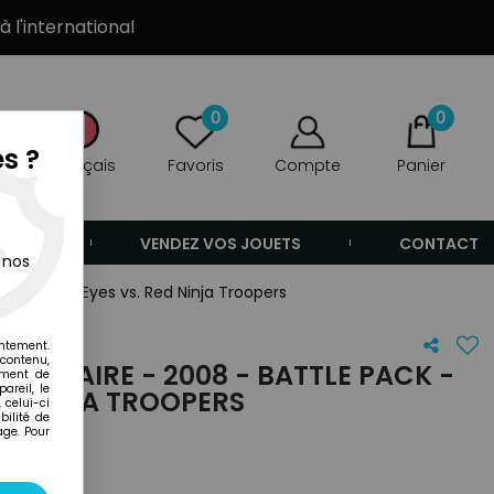
à l'international
0
0
s ?
Français
Favoris
Compte
Panier
ANDE
VENDEZ VOS JOUETS
CONTACT
 nos
ck - Snake Eyes vs. Red Ninja Troopers
entement.
 contenu,
IVERSAIRE - 2008 - BATTLE PACK -
ement de
areil, le
ED NINJA TROOPERS
 celui-ci
ilité de
age. Pour