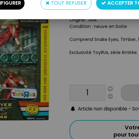
Type : figurines articulées
FIGURER
TOUT REFUSER
ACCEPTER T
Matière : plastique
Taille : environ 10cm
Origine : USA
Condition : neuve en boite
Comprend Snake Eyes, Timber, 1 
Exclusivité ToyRUs, série limitée.
Article non disponible - S
Votr
pour to