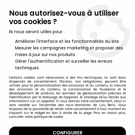
Lulu Berlu, la référence dans l'univers du jouet vintage en
France - Vente à l'international
Nous autorisez-vous à utiliser
vos cookies ?
0
Ils nous seront utiles pour :
Améliorer l'interface et les fonctionnalités du site
Mesurer les campagnes marketing et proposer des
Accueil
>
G.I.JOE 25ème Anniversaire
>
G.I.JOE 25ème Anniversaire Multi-Packs
>
G.I.JOE 25ème
mises à jour sur nos produits
Anniversaire - 2008 - Comic Pack - Duke & Red Star : ''Oblivion
Gérer l'authentification et surveiller les erreurs
Express''
techniques
Certains cookies sont nécessaires à des fins techniques, ils sont donc
dispensés de consentement. D'autres, non obligatoires, peuvent être
utilisés pour la personnalisation des annonces et du contenu, la mesure
des annonces et du contenu, la connaissance de l'audience et le
développement de produits, les données de géolocalisation précises et
l'identification par le balayage de l'appareil, le stockage et/ou l'accès aux
informations sur un appareil. Si vous donnez votre consentement, celui-ci
sera valable sur l’ensemble des sous-domaines de Lulu Berlu. Vous
disposez de la possibilité de retirer votre consentement à tout moment en
cliquant sur le widget en bas à droite de la page. Pour en savoir plus,
consulter notre politique de cookie.
CONFIGURER