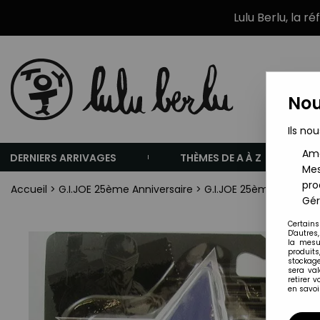
Lulu Berlu, la r
Nou
Ils nou
Amé
DERNIERS ARRIVAGES
THÈMES DE A À Z
Mes
pro
Accueil
>
G.I.JOE 25ème Anniversaire
>
G.I.JOE 25ème Annivers
Gér
Certains
D'autres
la mesu
produits
stockage
sera va
retirer 
en savoir