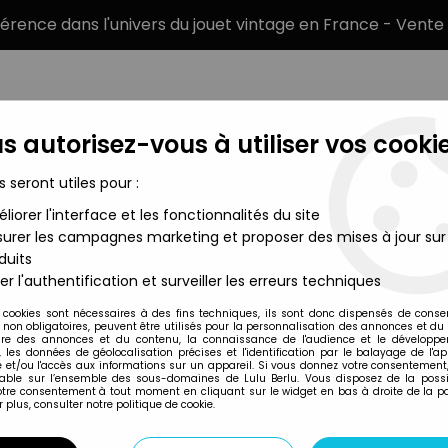
éférence dans l'univers du jouet vintage en France - Vente 
s autorisez-vous à utiliser vos cookie
s seront utiles pour :
liorer l'interface et les fonctionnalités du site
MARQUES
TYPE DE PRODUIT
PRÉCOMM
urer les campagnes marketing et proposer des mises à jour sur
duits
aire Multi-Packs
>
G.I.JOE 50th - 2015 - Hunt for Cobra Comma
er l'authentification et surveiller les erreurs techniques
Hasbro
 cookies sont nécessaires à des fins techniques, ils sont donc dispensés de cons
, non obligatoires, peuvent être utilisés pour la personnalisation des annonces et du
G.I.JOE 50TH - 2
re des annonces et du contenu, la connaissance de l'audience et le développ
, les données de géolocalisation précises et l'identification par le balayage de l'app
SHIPWRECK & CO
 et/ou l'accès aux informations sur un appareil. Si vous donnez votre consentement,
lable sur l’ensemble des sous-domaines de Lulu Berlu. Vous disposez de la possib
votre consentement à tout moment en cliquant sur le widget en bas à droite de la p
 plus, consulter notre politique de cookie.
Réf. :
AR0003389