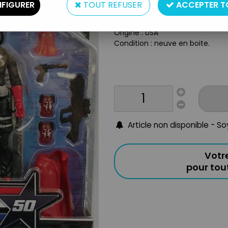
Type : figurines articulées
FIGURER
TOUT REFUSER
ACCEPTER T
Matière : plastique
Taille : environ 10cm
Origine : USA
Condition : neuve en boite.
Article non disponible - S
Votr
pour to