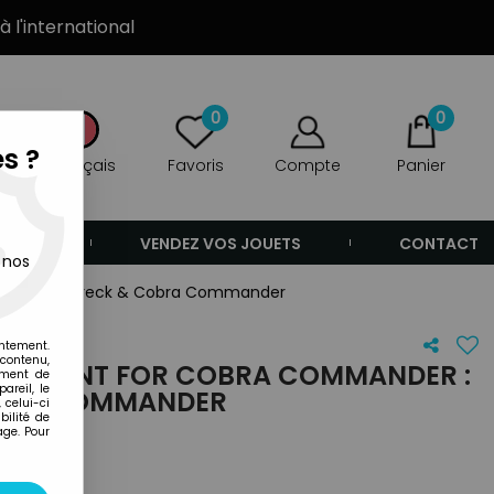
à l'international
0
0
s ?
Français
Favoris
Compte
Panier
ANDE
VENDEZ VOS JOUETS
CONTACT
 nos
nder : Shipwreck & Cobra Commander
entement.
 contenu,
015 - HUNT FOR COBRA COMMANDER :
ement de
areil, le
BRA COMMANDER
 celui-ci
ilité de
age. Pour