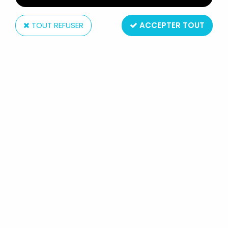
TOUT REFUSER
ACCEPTER TOUT
Hasbro
G.I.JOE 50TH - 2015 - MARINE
DEVASTATION : GUNG-HO & COBRA
SHADOW GUARD
Réf. :
AR0003392
Type : figurines articulées