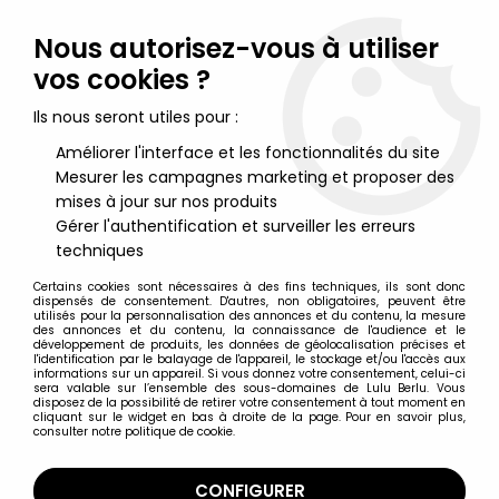
Lulu Berlu, la référence dans l'univers du jouet vintage en
France - Vente à l'international
Nous autorisez-vous à utiliser
vos cookies ?
0
Ils nous seront utiles pour :
Améliorer l'interface et les fonctionnalités du site
Mesurer les campagnes marketing et proposer des
Accueil
>
G.I.JOE 25ème Anniversaire
>
G.I.JOE 25ème Anniversaire Multi-Packs
>
G.I.JOE 50th - 2015 -
mises à jour sur nos produits
Marine Devastation : Gung-Ho & Cobra Shadow Guard
Gérer l'authentification et surveiller les erreurs
techniques
Certains cookies sont nécessaires à des fins techniques, ils sont donc
dispensés de consentement. D'autres, non obligatoires, peuvent être
utilisés pour la personnalisation des annonces et du contenu, la mesure
des annonces et du contenu, la connaissance de l'audience et le
développement de produits, les données de géolocalisation précises et
l'identification par le balayage de l'appareil, le stockage et/ou l'accès aux
informations sur un appareil. Si vous donnez votre consentement, celui-ci
sera valable sur l’ensemble des sous-domaines de Lulu Berlu. Vous
disposez de la possibilité de retirer votre consentement à tout moment en
cliquant sur le widget en bas à droite de la page. Pour en savoir plus,
consulter notre politique de cookie.
CONFIGURER