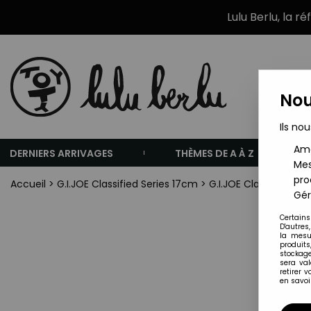
Lulu Berlu, la r
Nou
Ils nou
Amé
DERNIERS ARRIVAGES
THÈMES DE A À Z
Mes
pro
Accueil
>
G.I.JOE Classified Series 17cm
>
G.I.JOE Classified Se
Gér
Certains
D'autres
la mesu
produits
stockage
sera va
retirer 
en savoir