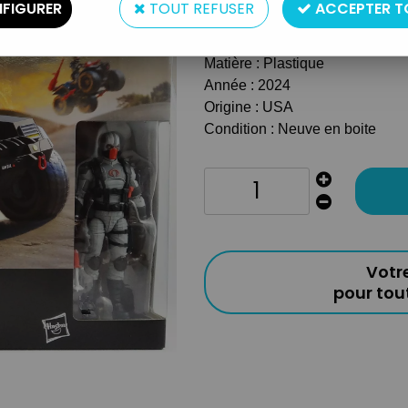
FIGURER
TOUT REFUSER
ACCEPTER T
Type : Figurine articulée et veh
Echelle : 6 pouces (17cm)
Matière : Plastique
Année : 2024
Origine : USA
Condition : Neuve en boite
Votr
pour to