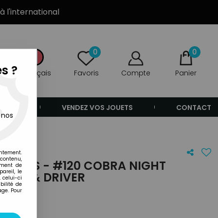
à l'international
0
0
s ?
Français
Favoris
Compte
Panier
ANDE
VENDEZ VOS JOUETS
CONTACT
 nos
entement.
 contenu,
D SERIES - #120 COBRA NIGHT
ement de
areil, le
NGER & DRIVER
 celui-ci
ilité de
age. Pour