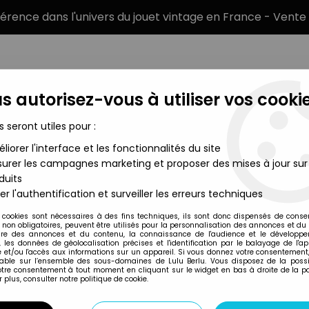
éférence dans l'univers du jouet vintage en France - Vente 
s autorisez-vous à utiliser vos cookie
s seront utiles pour :
liorer l'interface et les fonctionnalités du site
MARQUES
TYPE DE PRODUIT
PRÉCOMM
urer les campagnes marketing et proposer des mises à jour sur
duits
ries - #120 Cobra Night Attack 4-WD Stinger & Driver
er l'authentification et surveiller les erreurs techniques
Hasbro
 cookies sont nécessaires à des fins techniques, ils sont donc dispensés de cons
, non obligatoires, peuvent être utilisés pour la personnalisation des annonces et du
G.I.JOE CLASSIFIE
re des annonces et du contenu, la connaissance de l'audience et le développ
, les données de géolocalisation précises et l'identification par le balayage de l'app
ATTACK 4-WD STI
 et/ou l'accès aux informations sur un appareil. Si vous donnez votre consentement,
lable sur l’ensemble des sous-domaines de Lulu Berlu. Vous disposez de la possib
249
,
99
€
TTC
votre consentement à tout moment en cliquant sur le widget en bas à droite de la p
 plus, consulter notre politique de cookie.
Réf. :
AR0042752