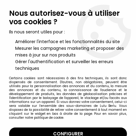
Lulu Berlu, la référence dans l'univers du jouet vintage en
France - Vente à l'international
Nous autorisez-vous à utiliser
vos cookies ?
0
Ils nous seront utiles pour :
Améliorer l'interface et les fonctionnalités du site
Mesurer les campagnes marketing et proposer des
Accueil
>
G.I.JOE Héros Sans Frontières
>
G.I.JOE Héros Sans Frontières Produits Divers
>
G.I.Joe - Masque
mises à jour sur nos produits
de carnaval César : Flint
Gérer l'authentification et surveiller les erreurs
techniques
Certains cookies sont nécessaires à des fins techniques, ils sont donc
dispensés de consentement. D'autres, non obligatoires, peuvent être
utilisés pour la personnalisation des annonces et du contenu, la mesure
des annonces et du contenu, la connaissance de l'audience et le
développement de produits, les données de géolocalisation précises et
l'identification par le balayage de l'appareil, le stockage et/ou l'accès aux
informations sur un appareil. Si vous donnez votre consentement, celui-ci
sera valable sur l’ensemble des sous-domaines de Lulu Berlu. Vous
disposez de la possibilité de retirer votre consentement à tout moment en
cliquant sur le widget en bas à droite de la page. Pour en savoir plus,
consulter notre politique de cookie.
CONFIGURER