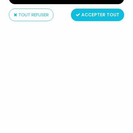
TOUT REFUSER
ACCEPTER TOUT
Takemi
GINGAIZER - GRAN FIGHTER -
FIGURINE VINYL 15CM TAKEMI