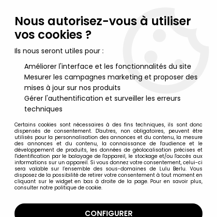
Lulu Berlu, la référence dans l'univers du jouet vintage en
France - Vente à l'international
Nous autorisez-vous à utiliser
vos cookies ?
0
Ils nous seront utiles pour :
Améliorer l'interface et les fonctionnalités du site
Mesurer les campagnes marketing et proposer des
Accueil
>
Gingaizer
>
Gingaizer - Gran Fighter - Figurine vinyl
15cm Takemi
mises à jour sur nos produits
Gérer l'authentification et surveiller les erreurs
techniques
Certains cookies sont nécessaires à des fins techniques, ils sont donc
dispensés de consentement. D'autres, non obligatoires, peuvent être
utilisés pour la personnalisation des annonces et du contenu, la mesure
des annonces et du contenu, la connaissance de l'audience et le
développement de produits, les données de géolocalisation précises et
l'identification par le balayage de l'appareil, le stockage et/ou l'accès aux
informations sur un appareil. Si vous donnez votre consentement, celui-ci
sera valable sur l’ensemble des sous-domaines de Lulu Berlu. Vous
disposez de la possibilité de retirer votre consentement à tout moment en
cliquant sur le widget en bas à droite de la page. Pour en savoir plus,
consulter notre politique de cookie.
CONFIGURER