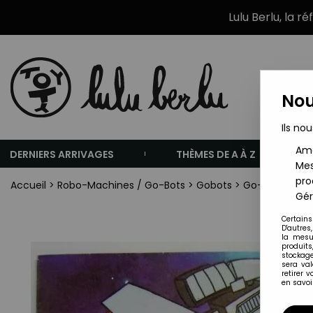
Lulu Berlu, la r
Nou
Ils nou
Amé
DERNIERS ARRIVAGES
THÈMES DE A À Z
Mes
pro
Accueil
>
Robo-Machines / Go-Bots
>
Gobots
>
Go-Gobots Gén
Gér
Certains
D'autres
la mesu
produits
stockage
sera va
retirer 
en savoir