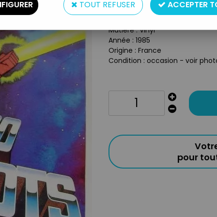
FIGURER
TOUT REFUSER
ACCEPTER T
Type : Disque
Taille : 45T
Matière : Vinyl
Année : 1985
Origine : France
Condition : occasion - voir phot
Votr
pour to