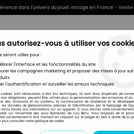
éférence dans l'univers du jouet vintage en France - Vente 
s autorisez-vous à utiliser vos cookie
s seront utiles pour :
liorer l'interface et les fonctionnalités du site
MARQUES
TYPE DE PRODUIT
PRÉCOMM
urer les campagnes marketing et proposer des mises à jour sur
duits
érique - Disque 45Tours - AB Prod. 1985
er l'authentification et surveiller les erreurs techniques
AB Productions
 cookies sont nécessaires à des fins techniques, ils sont donc dispensés de cons
, non obligatoires, peuvent être utilisés pour la personnalisation des annonces et du
GO-GOBOTS GÉNÉR
re des annonces et du contenu, la connaissance de l'audience et le développ
, les données de géolocalisation précises et l'identification par le balayage de l'app
1985
 et/ou l'accès aux informations sur un appareil. Si vous donnez votre consentement,
lable sur l’ensemble des sous-domaines de Lulu Berlu. Vous disposez de la possib
14
,
99
€
TTC
votre consentement à tout moment en cliquant sur le widget en bas à droite de la p
 plus, consulter notre politique de cookie.
Réf. :
REF25980