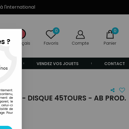
à l'international
0
0
s ?
Français
Favoris
Compte
Panier
ANDE
VENDEZ VOS JOUETS
CONTACT
 nos
entement.
 contenu,
IQUE - DISQUE 45TOURS - AB PROD.
ement de
areil, le
 celui-ci
ilité de
age. Pour