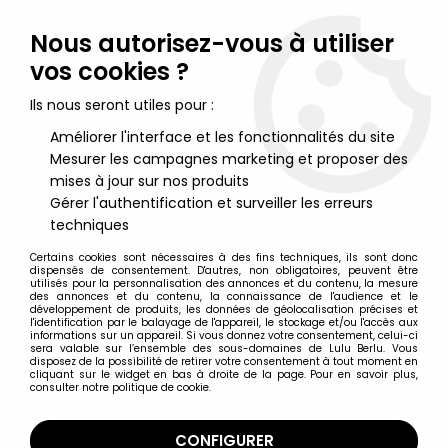
Lulu Berlu, la référence dans l'univers du jouet vintage en
France - Vente à l'international
Nous autorisez-vous à utiliser
vos cookies ?
0
Ils nous seront utiles pour :
Améliorer l'interface et les fonctionnalités du site
Mesurer les campagnes marketing et proposer des
Accueil
>
Robo-Machines / Go-Bots
>
Divers Robo-Machines
>
Gobots - Livre-Disque 45Tours - La planète des GoBots - AB
mises à jour sur nos produits
Productions 1985
Gérer l'authentification et surveiller les erreurs
techniques
Certains cookies sont nécessaires à des fins techniques, ils sont donc
dispensés de consentement. D'autres, non obligatoires, peuvent être
utilisés pour la personnalisation des annonces et du contenu, la mesure
des annonces et du contenu, la connaissance de l'audience et le
développement de produits, les données de géolocalisation précises et
l'identification par le balayage de l'appareil, le stockage et/ou l'accès aux
informations sur un appareil. Si vous donnez votre consentement, celui-ci
sera valable sur l’ensemble des sous-domaines de Lulu Berlu. Vous
disposez de la possibilité de retirer votre consentement à tout moment en
cliquant sur le widget en bas à droite de la page. Pour en savoir plus,
consulter notre politique de cookie.
CONFIGURER