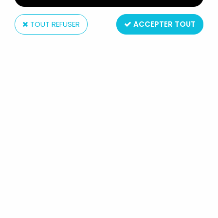
TOUT REFUSER
ACCEPTER TOUT
AB Productions
GOBOTS - LIVRE-DISQUE 45TOURS
- LA PLANÈTE DES GOBOTS - AB
PRODUCTIONS 1985
14
,
99
€
TTC
Réf. :
AR0006508