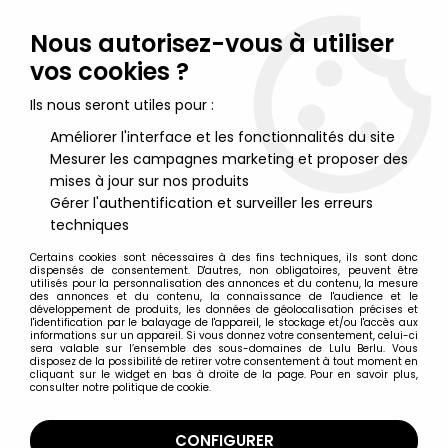
Lulu Berlu, la référence dans l'univers du jouet vintage en
France - Vente à l'international
Nous autorisez-vous à utiliser
vos cookies ?
0
Ils nous seront utiles pour :
Améliorer l'interface et les fonctionnalités du site
Mesurer les campagnes marketing et proposer des
Accueil
>
God Mars
>
Godmars - GodTron Space Combination
Deluxe Set
mises à jour sur nos produits
Gérer l'authentification et surveiller les erreurs
techniques
Certains cookies sont nécessaires à des fins techniques, ils sont donc
dispensés de consentement. D'autres, non obligatoires, peuvent être
utilisés pour la personnalisation des annonces et du contenu, la mesure
des annonces et du contenu, la connaissance de l'audience et le
développement de produits, les données de géolocalisation précises et
l'identification par le balayage de l'appareil, le stockage et/ou l'accès aux
informations sur un appareil. Si vous donnez votre consentement, celui-ci
sera valable sur l’ensemble des sous-domaines de Lulu Berlu. Vous
disposez de la possibilité de retirer votre consentement à tout moment en
cliquant sur le widget en bas à droite de la page. Pour en savoir plus,
consulter notre politique de cookie.
CONFIGURER