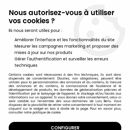
Lulu Berlu, la référence dans l'univers du jouet vintage en
France - Vente à l'international
Nous autorisez-vous à utiliser
vos cookies ?
0
Ils nous seront utiles pour :
Améliorer l'interface et les fonctionnalités du site
Mesurer les campagnes marketing et proposer des
Accueil
>
Godzilla
>
Godzilla vs Destroyah (1995) - NECA - Action-
figure 17cm Burning Godzilla
mises à jour sur nos produits
Gérer l'authentification et surveiller les erreurs
techniques
Certains cookies sont nécessaires à des fins techniques, ils sont donc
dispensés de consentement. D'autres, non obligatoires, peuvent être
utilisés pour la personnalisation des annonces et du contenu, la mesure
des annonces et du contenu, la connaissance de l'audience et le
développement de produits, les données de géolocalisation précises et
l'identification par le balayage de l'appareil, le stockage et/ou l'accès aux
informations sur un appareil. Si vous donnez votre consentement, celui-ci
sera valable sur l’ensemble des sous-domaines de Lulu Berlu. Vous
disposez de la possibilité de retirer votre consentement à tout moment en
cliquant sur le widget en bas à droite de la page. Pour en savoir plus,
consulter notre politique de cookie.
CONFIGURER