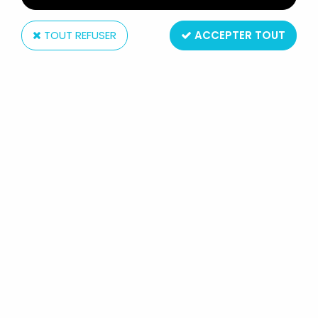
TOUT REFUSER
ACCEPTER TOUT
NECA
GODZILLA VS DESTROYAH (1995) -
NECA - ACTION-FIGURE 17CM
BURNING GODZILLA