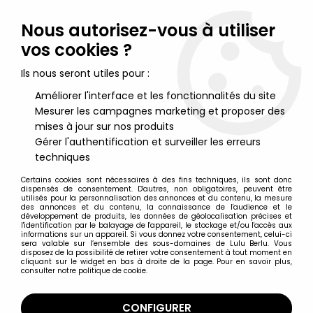
Lulu Berlu, la référence dans l'univers du jouet vintage en
France - Vente à l'international
Nous autorisez-vous à utiliser
vos cookies ?
0
Ils nous seront utiles pour :
Améliorer l'interface et les fonctionnalités du site
Mesurer les campagnes marketing et proposer des
Accueil
>
Gokaiser
>
Gokaiser - Takatoku Toys - Gokaitiger
(loose avec boite)
mises à jour sur nos produits
Gérer l'authentification et surveiller les erreurs
techniques
Certains cookies sont nécessaires à des fins techniques, ils sont donc
dispensés de consentement. D'autres, non obligatoires, peuvent être
utilisés pour la personnalisation des annonces et du contenu, la mesure
des annonces et du contenu, la connaissance de l'audience et le
développement de produits, les données de géolocalisation précises et
l'identification par le balayage de l'appareil, le stockage et/ou l'accès aux
informations sur un appareil. Si vous donnez votre consentement, celui-ci
sera valable sur l’ensemble des sous-domaines de Lulu Berlu. Vous
disposez de la possibilité de retirer votre consentement à tout moment en
cliquant sur le widget en bas à droite de la page. Pour en savoir plus,
consulter notre politique de cookie.
CONFIGURER