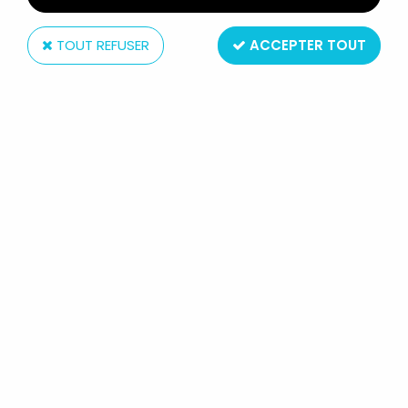
TOUT REFUSER
ACCEPTER TOUT
Takatoku
GOKAISER - TAKATOKU TOYS -
GOKAITIGER (LOOSE AVEC BOITE)