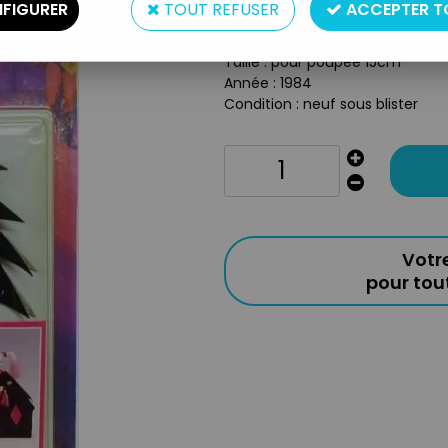
FIGURER
TOUT REFUSER
ACCEPTER T
Type : panoplie de vêtements
Matière : tissus
Taille : pour poupée 15cm
Année : 1984
Condition : neuf sous blister
Votr
pour to