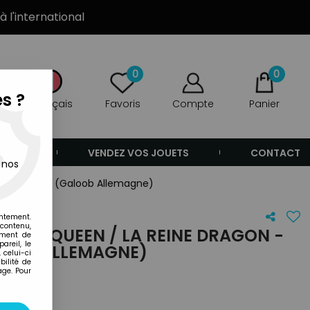
à l'international
0
0
s ?
Français
Favoris
Compte
Panier
ANDE
VENDEZ VOS JOUETS
CONTACT
 nos
Tenue Forêt (Galoob Allemagne)
entement.
 contenu,
AGON QUEEN / LA REINE DRAGON -
ement de
areil, le
LOOB ALLEMAGNE)
 celui-ci
ilité de
age. Pour