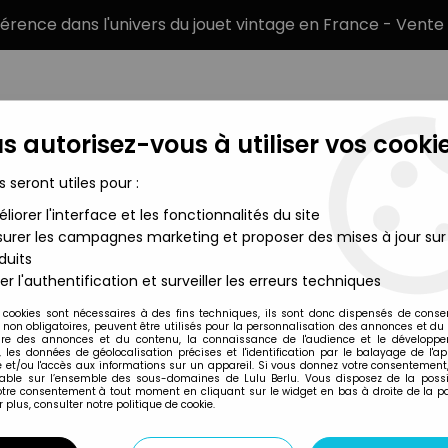
éférence dans l'univers du jouet vintage en France - Vente 
s autorisez-vous à utiliser vos cookie
s seront utiles pour :
liorer l'interface et les fonctionnalités du site
MARQUES
TYPE DE PRODUIT
PRÉCOMM
urer les campagnes marketing et proposer des mises à jour sur
duits
rl Vêtements
>
Golden Girl - Dragon Queen / La Reine Dragon - 
er l'authentification et surveiller les erreurs techniques
Galoob
 cookies sont nécessaires à des fins techniques, ils sont donc dispensés de cons
, non obligatoires, peuvent être utilisés pour la personnalisation des annonces et du
GOLDEN GIRL - DR
re des annonces et du contenu, la connaissance de l'audience et le développ
, les données de géolocalisation précises et l'identification par le balayage de l'app
TENUE FORÊT (GA
 et/ou l'accès aux informations sur un appareil. Si vous donnez votre consentement,
lable sur l’ensemble des sous-domaines de Lulu Berlu. Vous disposez de la possib
29
,
99
€
TTC
votre consentement à tout moment en cliquant sur le widget en bas à droite de la p
 plus, consulter notre politique de cookie.
Réf. :
REF27110