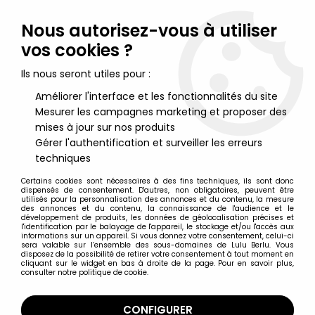
Lulu Berlu, la référence dans l'univers du jouet vintage en
France - Vente à l'international
Nous autorisez-vous à utiliser
vos cookies ?
0
Ils nous seront utiles pour :
Améliorer l'interface et les fonctionnalités du site
Mesurer les campagnes marketing et proposer des
Accueil
>
Goldorak
>
Goldorak Merchandising
>
Goldorak -
Edition G. P. Rouge et Or A2 - Goldorak le Robot de l'Espace :
mises à jour sur nos produits
L'arme secrète de Vega
Gérer l'authentification et surveiller les erreurs
techniques
Certains cookies sont nécessaires à des fins techniques, ils sont donc
dispensés de consentement. D'autres, non obligatoires, peuvent être
utilisés pour la personnalisation des annonces et du contenu, la mesure
des annonces et du contenu, la connaissance de l'audience et le
développement de produits, les données de géolocalisation précises et
l'identification par le balayage de l'appareil, le stockage et/ou l'accès aux
informations sur un appareil. Si vous donnez votre consentement, celui-ci
sera valable sur l’ensemble des sous-domaines de Lulu Berlu. Vous
disposez de la possibilité de retirer votre consentement à tout moment en
cliquant sur le widget en bas à droite de la page. Pour en savoir plus,
consulter notre politique de cookie.
CONFIGURER