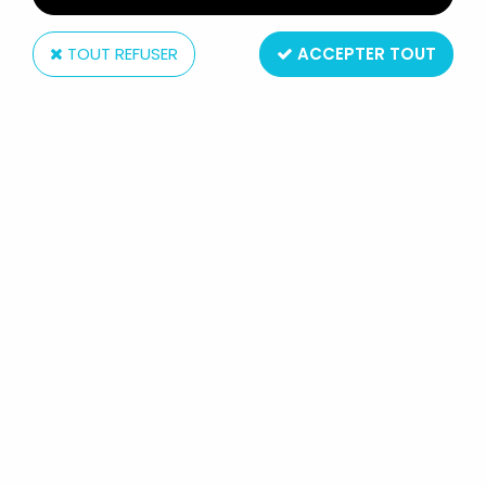
TOUT REFUSER
ACCEPTER TOUT
G. P. Rouge et Or (Editions)
GOLDORAK - EDITION G. P. ROUGE
ET OR A2 - GOLDORAK LE ROBOT DE