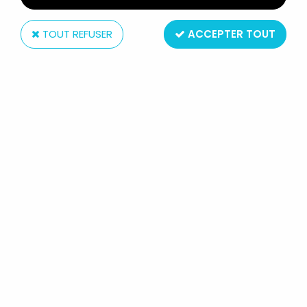
TOUT REFUSER
ACCEPTER TOUT
Télé-Guide (Editions)
GOLDORAK - EDITIONS TÉLÉ-GUIDE
- GOLDORAK SPECIAL N°01
Réf. :
AR0006176
Type : Bande desinée
Taille : format A4
Matière : Couverture souple