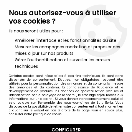
Lulu Berlu, la référence dans l'univers du jouet vintage en
France - Vente à l'international
Nous autorisez-vous à utiliser
vos cookies ?
0
Ils nous seront utiles pour :
Améliorer l'interface et les fonctionnalités du site
Mesurer les campagnes marketing et proposer des
Accueil
>
Goldorak
>
Goldorak Merchandising
>
Goldorak -
Editions Télé-Guide - Goldorak Special n°01
mises à jour sur nos produits
Gérer l'authentification et surveiller les erreurs
techniques
Certains cookies sont nécessaires à des fins techniques, ils sont donc
dispensés de consentement. D'autres, non obligatoires, peuvent être
utilisés pour la personnalisation des annonces et du contenu, la mesure
des annonces et du contenu, la connaissance de l'audience et le
développement de produits, les données de géolocalisation précises et
l'identification par le balayage de l'appareil, le stockage et/ou l'accès aux
informations sur un appareil. Si vous donnez votre consentement, celui-ci
sera valable sur l’ensemble des sous-domaines de Lulu Berlu. Vous
disposez de la possibilité de retirer votre consentement à tout moment en
cliquant sur le widget en bas à droite de la page. Pour en savoir plus,
consulter notre politique de cookie.
CONFIGURER