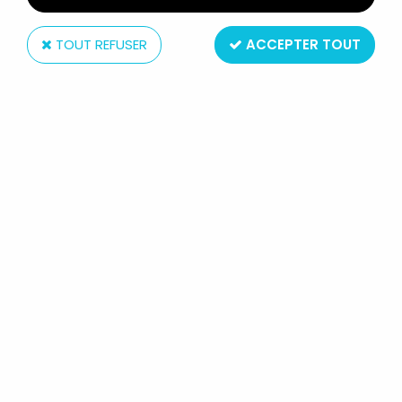
TOUT REFUSER
ACCEPTER TOUT
Gibus
GOLDORAK - PANOPLIE - GIBUS
Réf. :
REF13928
Type : déguisement pour enfant
Matière : tissus et plastique
Taille : 6/8 ans
Origine : France