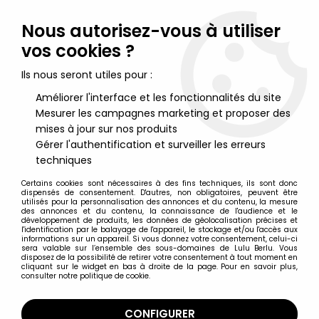
Lulu Berlu, la référence dans l'univers du jouet vintage en
France - Vente à l'international
Nous autorisez-vous à utiliser
vos cookies ?
0
Ils nous seront utiles pour :
Améliorer l'interface et les fonctionnalités du site
Mesurer les campagnes marketing et proposer des
Accueil
>
Goldorak
>
Goldorak Merchandising
>
Goldorak -
Panoplie - Gibus
mises à jour sur nos produits
Gérer l'authentification et surveiller les erreurs
techniques
Certains cookies sont nécessaires à des fins techniques, ils sont donc
dispensés de consentement. D'autres, non obligatoires, peuvent être
utilisés pour la personnalisation des annonces et du contenu, la mesure
des annonces et du contenu, la connaissance de l'audience et le
développement de produits, les données de géolocalisation précises et
l'identification par le balayage de l'appareil, le stockage et/ou l'accès aux
informations sur un appareil. Si vous donnez votre consentement, celui-ci
sera valable sur l’ensemble des sous-domaines de Lulu Berlu. Vous
disposez de la possibilité de retirer votre consentement à tout moment en
cliquant sur le widget en bas à droite de la page. Pour en savoir plus,
consulter notre politique de cookie.
CONFIGURER